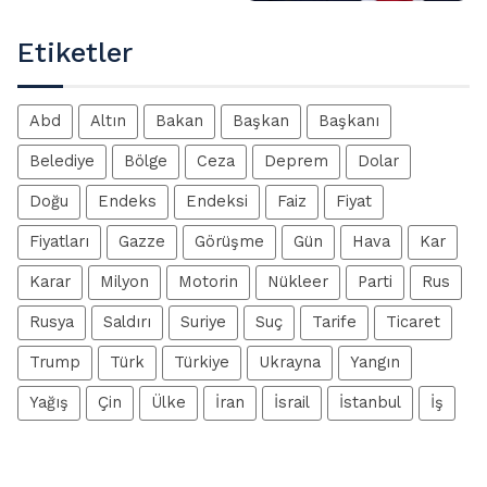
Etiketler
Abd
Altın
Bakan
Başkan
Başkanı
Belediye
Bölge
Ceza
Deprem
Dolar
Doğu
Endeks
Endeksi
Faiz
Fiyat
Fiyatları
Gazze
Görüşme
Gün
Hava
Kar
Karar
Milyon
Motorin
Nükleer
Parti
Rus
Rusya
Saldırı
Suriye
Suç
Tarife
Ticaret
Trump
Türk
Türkiye
Ukrayna
Yangın
Yağış
Çin
Ülke
İran
İsrail
İstanbul
İş