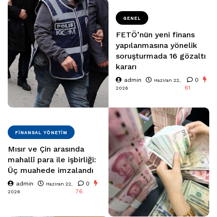
GENEL
FETÖ’nün yeni finans
yapılanmasına yönelik
soruşturmada 16 gözaltı
kararı
admin
0
Haziran 22,
61
2026
FINANSAL YÖNETIM
Mısır ve Çin arasında
mahallî para ile işbirliği:
Üç muahede imzalandı
admin
0
Haziran 22,
76
2026