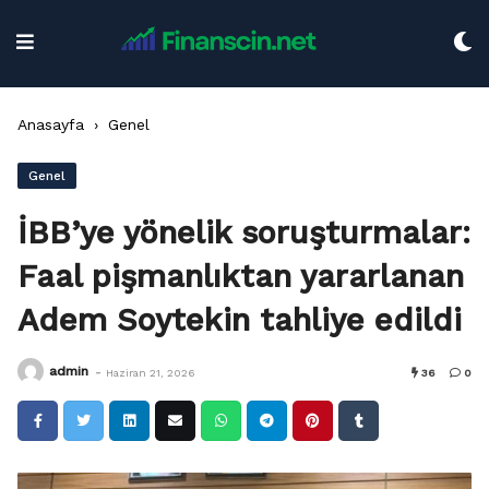
Skip
to
content
Anasayfa
›
Genel
Genel
İBB’ye yönelik soruşturmalar:
Faal pişmanlıktan yararlanan
Adem Soytekin tahliye edildi
-
admin
Haziran 21, 2026
36
0