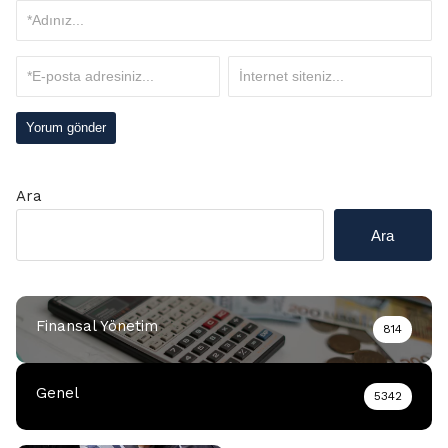
Ara
Ara
Finansal Yönetim
814
Genel
5342