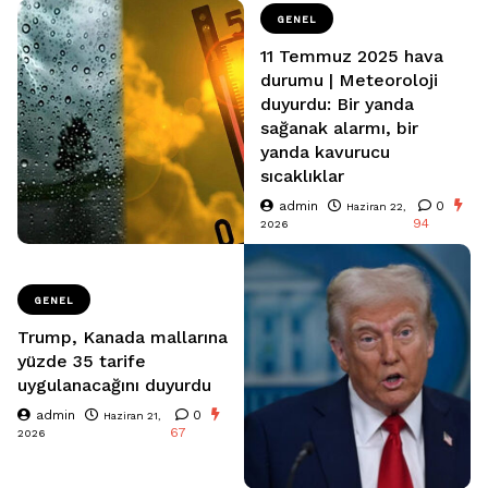
GENEL
11 Temmuz 2025 hava
durumu | Meteoroloji
duyurdu: Bir yanda
sağanak alarmı, bir
yanda kavurucu
sıcaklıklar
admin
0
Haziran 22,
94
2026
GENEL
Trump, Kanada mallarına
yüzde 35 tarife
uygulanacağını duyurdu
admin
0
Haziran 21,
67
2026