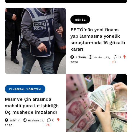
GENEL
FETÖ’nün yeni finans
yapılanmasına yönelik
soruşturmada 16 gözaltı
kararı
admin
0
Haziran 22,
61
2026
FINANSAL YÖNETIM
Mısır ve Çin arasında
mahallî para ile işbirliği:
Üç muahede imzalandı
admin
0
Haziran 22,
76
2026