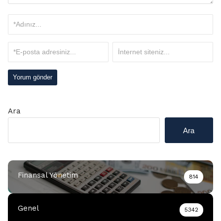
Ara
Ara
Finansal Yönetim
814
Genel
5342