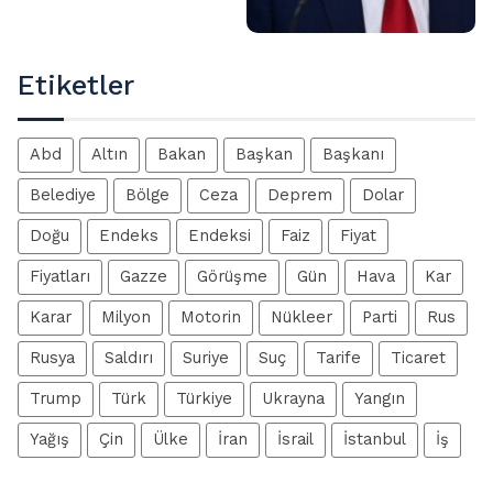
Etiketler
Abd
Altın
Bakan
Başkan
Başkanı
Belediye
Bölge
Ceza
Deprem
Dolar
Doğu
Endeks
Endeksi
Faiz
Fiyat
Fiyatları
Gazze
Görüşme
Gün
Hava
Kar
Karar
Milyon
Motorin
Nükleer
Parti
Rus
Rusya
Saldırı
Suriye
Suç
Tarife
Ticaret
Trump
Türk
Türkiye
Ukrayna
Yangın
Yağış
Çin
Ülke
İran
İsrail
İstanbul
İş