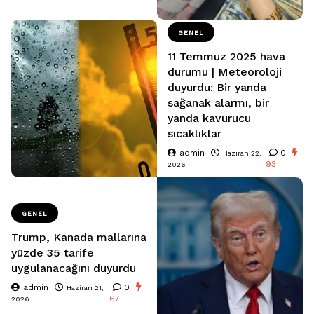
GENEL
11 Temmuz 2025 hava
durumu | Meteoroloji
duyurdu: Bir yanda
sağanak alarmı, bir
yanda kavurucu
sıcaklıklar
admin
0
Haziran 22,
93
2026
GENEL
Trump, Kanada mallarına
yüzde 35 tarife
uygulanacağını duyurdu
admin
0
Haziran 21,
67
2026