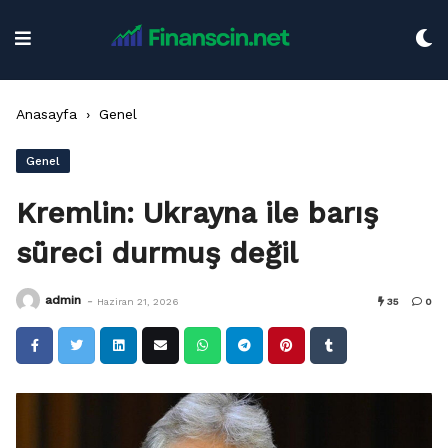
Skip
to
content
Anasayfa
›
Genel
Genel
Kremlin: Ukrayna ile barış
süreci durmuş değil
-
admin
Haziran 21, 2026
35
0