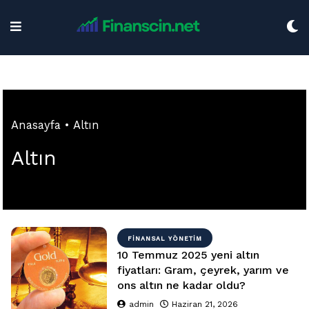
Skip
to
content
Anasayfa
•
Altın
Altın
FINANSAL YÖNETIM
10 Temmuz 2025 yeni altın
fiyatları: Gram, çeyrek, yarım ve
ons altın ne kadar oldu?
admin
Haziran 21, 2026