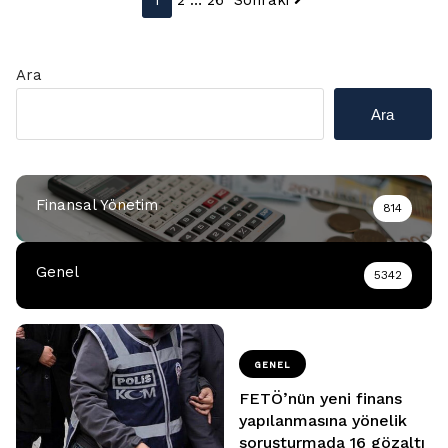
1
2
…
26
Sonraki
sayfalaması
Ara
Ara
Finansal Yönetim
814
Genel
5342
GENEL
FETÖ’nün yeni finans
yapılanmasına yönelik
soruşturmada 16 gözaltı