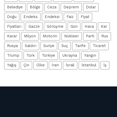
Belediye
Bölge
Ceza
Deprem
Dolar
Doğu
Endeks
Endeksi
Faiz
Fiyat
Fiyatları
Gazze
Görüşme
Gün
Hava
Kar
Karar
Milyon
Motorin
Nükleer
Parti
Rus
Rusya
Saldırı
Suriye
Suç
Tarife
Ticaret
Trump
Türk
Türkiye
Ukrayna
Yangın
Yağış
Çin
Ülke
İran
İsrail
İstanbul
İş