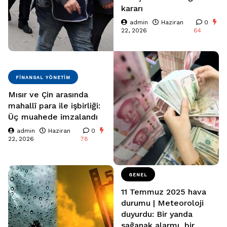
kararı
admin
Haziran
0
22, 2026
64
FINANSAL YÖNETIM
Mısır ve Çin arasında
mahallî para ile işbirliği:
Üç muahede imzalandı
admin
Haziran
0
22, 2026
78
GENEL
11 Temmuz 2025 hava
durumu | Meteoroloji
duyurdu: Bir yanda
sağanak alarmı, bir