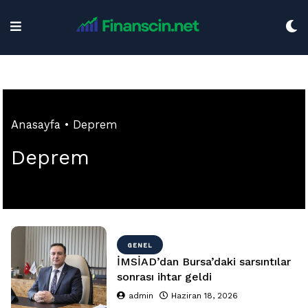
Skip
to
content
Anasayfa
•
Deprem
Deprem
GENEL
İMSİAD’dan Bursa’daki sarsıntılar
sonrası ihtar geldi
admin
Haziran 18, 2026