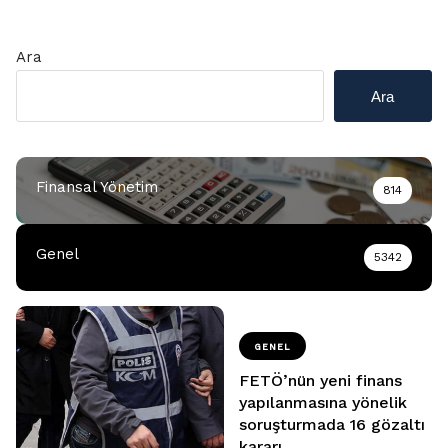
sayfalaması
Ara
Ara
Finansal Yönetim
814
Genel
5342
GENEL
FETÖ’nün yeni finans
yapılanmasına yönelik
soruşturmada 16 gözaltı
kararı