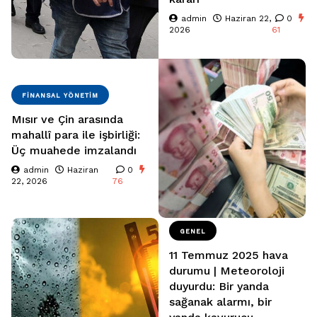
admin
Haziran 22,
0
2026
61
FINANSAL YÖNETIM
Mısır ve Çin arasında
mahallî para ile işbirliği:
Üç muahede imzalandı
admin
Haziran
0
22, 2026
76
GENEL
11 Temmuz 2025 hava
durumu | Meteoroloji
duyurdu: Bir yanda
sağanak alarmı, bir