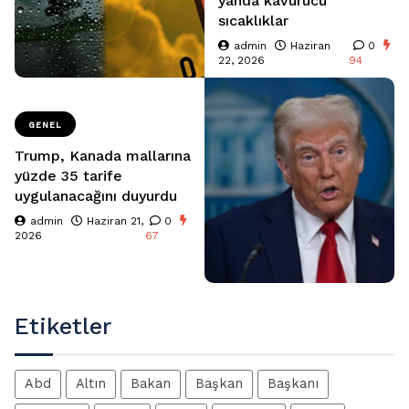
yanda kavurucu
sıcaklıklar
admin
Haziran
0
22, 2026
94
GENEL
Trump, Kanada mallarına
yüzde 35 tarife
uygulanacağını duyurdu
admin
Haziran 21,
0
2026
67
Etiketler
Abd
Altın
Bakan
Başkan
Başkanı