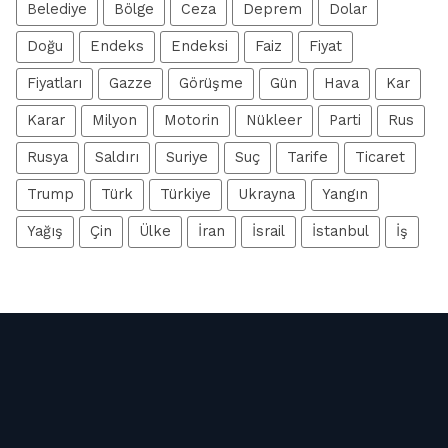
Belediye
Bölge
Ceza
Deprem
Dolar
Doğu
Endeks
Endeksi
Faiz
Fiyat
Fiyatları
Gazze
Görüşme
Gün
Hava
Kar
Karar
Milyon
Motorin
Nükleer
Parti
Rus
Rusya
Saldırı
Suriye
Suç
Tarife
Ticaret
Trump
Türk
Türkiye
Ukrayna
Yangın
Yağış
Çin
Ülke
İran
İsrail
İstanbul
İş