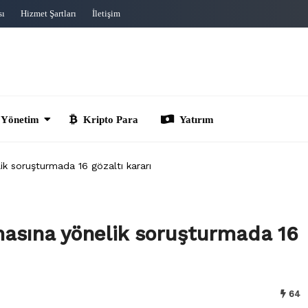
sı
Hizmet Şartları
İletişim
im
Kripto Para
Yatırım
ik soruşturmada 16 gözaltı kararı
masına yönelik soruşturmada 16
64