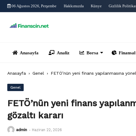
Skip
06 Ağustos 2026, Perşembe
Hakkımızda
Künye
Gizlilik Politika
to
content
Anasayfa
Analiz
Borsa
Finansal Yönet
Anasayfa
›
Genel
›
FETÖ’nün yeni finans yapılanmasına yönel
Genel
FETÖ’nün yeni finans yapılan
gözaltı kararı
admin
-
Haziran 22, 2026