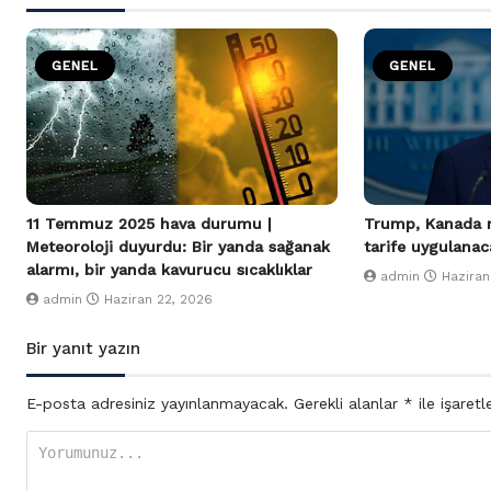
GENEL
GENEL
11 Temmuz 2025 hava durumu |
Trump, Kanada m
Meteoroloji duyurdu: Bir yanda sağanak
tarife uygulanac
alarmı, bir yanda kavurucu sıcaklıklar
admin
Haziran
admin
Haziran 22, 2026
Bir yanıt yazın
E-posta adresiniz yayınlanmayacak.
Gerekli alanlar
*
ile işaretl