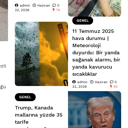
admin
Haziran
0
22, 2026
78
GENEL
11 Temmuz 2025
hava durumu |
Meteoroloji
duyurdu: Bir yanda
sağanak alarmı, bir
zli
yanda kavurucu
sıcaklıklar
admin
Haziran
0
üğü
22, 2026
95
GENEL
Trump, Kanada
mallarına yüzde 35
tarife