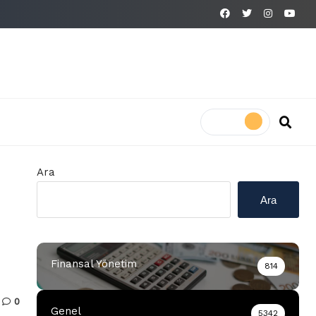
Ara
Ara
Finansal Yönetim
814
0
Genel
5342