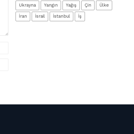
Ukrayna
Yangın
Yağış
Çin
Ülke
İran
İsrail
İstanbul
İş