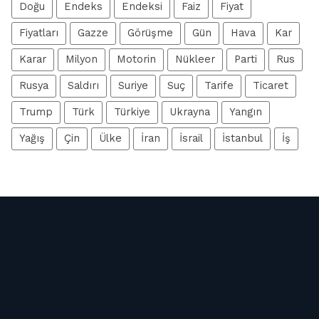
Doğu
Endeks
Endeksi
Faiz
Fiyat
Fiyatları
Gazze
Görüşme
Gün
Hava
Kar
Karar
Milyon
Motorin
Nükleer
Parti
Rus
Rusya
Saldırı
Suriye
Suç
Tarife
Ticaret
Trump
Türk
Türkiye
Ukrayna
Yangın
Yağış
Çin
Ülke
İran
İsrail
İstanbul
İş