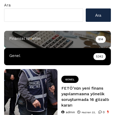
Ara
Ara
Finansal Yönetim
814
Genel
5342
GENEL
FETÖ’nün yeni finans
yapılanmasına yönelik
soruşturmada 16 gözaltı
kararı
admin
0
Haziran 22,