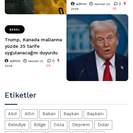
admin
0
Haziran 22,
95
2026
GENEL
Trump, Kanada mallarına
yüzde 35 tarife
uygulanacağını duyurdu
admin
0
Haziran 21,
68
2026
Etiketler
Abd
Altın
Bakan
Başkan
Başkanı
Belediye
Bölge
Ceza
Deprem
Dolar