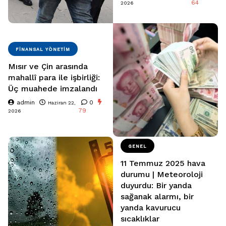
64
2026
FINANSAL YÖNETIM
Mısır ve Çin arasında
mahallî para ile işbirliği:
Üç muahede imzalandı
admin
0
Haziran 22,
79
2026
GENEL
11 Temmuz 2025 hava
durumu | Meteoroloji
duyurdu: Bir yanda
sağanak alarmı, bir
yanda kavurucu
sıcaklıklar