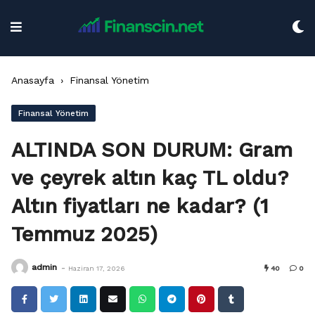
Skip
to
content
Anasayfa
›
Finansal Yönetim
Finansal Yönetim
ALTINDA SON DURUM: Gram
ve çeyrek altın kaç TL oldu?
Altın fiyatları ne kadar? (1
Temmuz 2025)
-
admin
Haziran 17, 2026
40
0