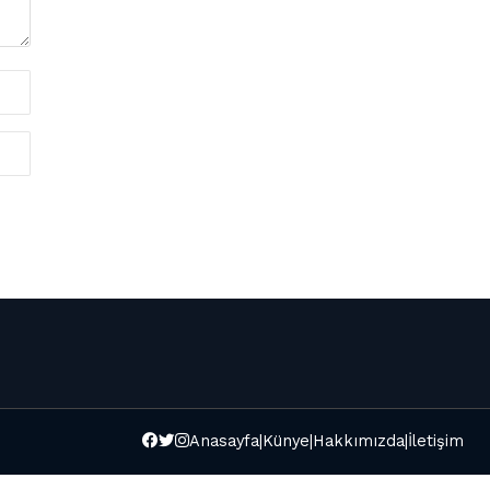
Anasayfa
|
Künye
|
Hakkımızda
|
İletişim