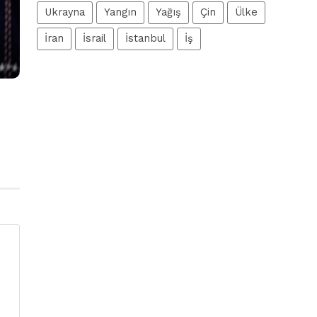
Ukrayna
Yangın
Yağış
Çin
Ülke
İran
İsrail
İstanbul
İş