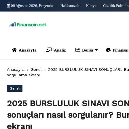
Skip
06 Ağustos 2026, Perşembe
Hakkımızda
Künye
Gizlilik Politika
to
content
Anasayfa
Analiz
Borsa
Finansal Yönet
Anasayfa
›
Genel
›
2025 BURSLULUK SINAVI SONUÇLARI: Burslul
sorgulama ekranı
Genel
2025 BURSLULUK SINAVI SONU
sonuçları nasıl sorgulanır? Bu
ekranı