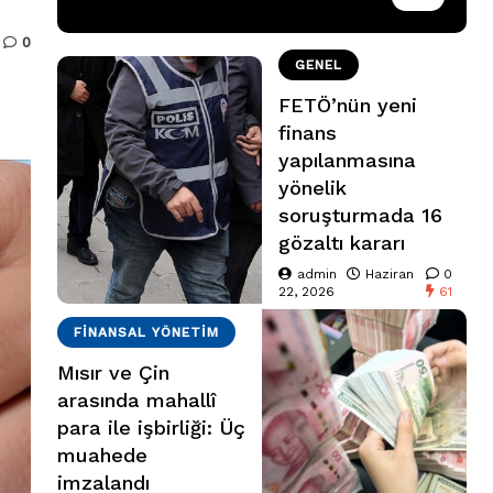
0
GENEL
FETÖ’nün yeni
finans
yapılanmasına
yönelik
soruşturmada 16
gözaltı kararı
admin
Haziran
0
22, 2026
61
FINANSAL YÖNETIM
Mısır ve Çin
arasında mahallî
para ile işbirliği: Üç
muahede
imzalandı