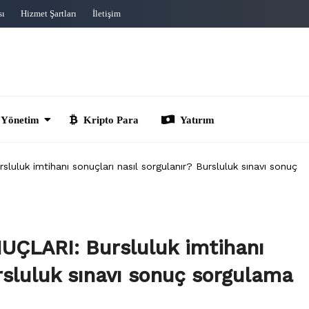
sı
Hizmet Şartları
İletişim
im
Kripto Para
Yatırım
uk imtihanı sonuçları nasıl sorgulanır? Bursluluk sınavı sonuç
ÇLARI: Bursluluk imtihanı
rsluluk sınavı sonuç sorgulama