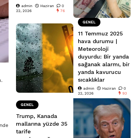
admin
Haziran
0
22, 2026
76
GENEL
11 Temmuz 2025
hava durumu |
Meteoroloji
duyurdu: Bir yanda
sağanak alarmı, bir
yanda kavurucu
sıcaklıklar
.
admin
Haziran
0
22, 2026
93
GENEL
Trump, Kanada
mallarına yüzde 35
inde
tarife