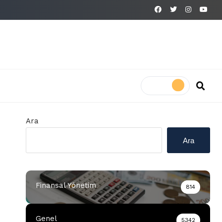
Ara
Ara
Finansal Yönetim
814
Genel
5342