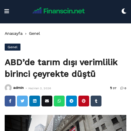
Skip
to
content
Anasayfa
›
Genel
Genel
ABD’de tarım dışı verimlilik
birinci çeyrekte düştü
-
admin
Haziran 2, 2026
37
0