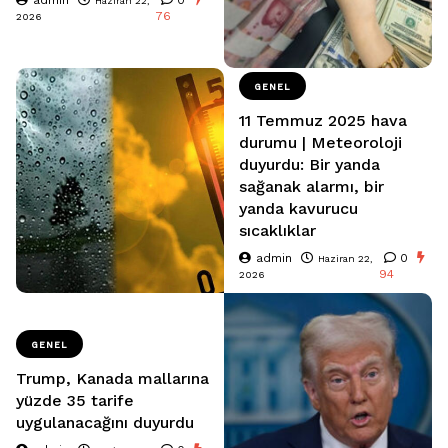
Haziran 22,
76
2026
GENEL
11 Temmuz 2025 hava
durumu | Meteoroloji
duyurdu: Bir yanda
sağanak alarmı, bir
yanda kavurucu
sıcaklıklar
admin
0
Haziran 22,
94
2026
GENEL
Trump, Kanada mallarına
yüzde 35 tarife
uygulanacağını duyurdu