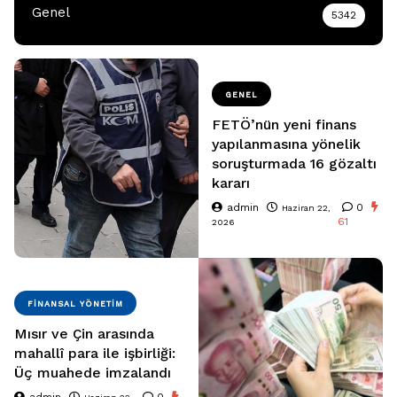
Genel
5342
GENEL
FETÖ’nün yeni finans
yapılanmasına yönelik
soruşturmada 16 gözaltı
kararı
admin
0
Haziran 22,
61
2026
FINANSAL YÖNETIM
Mısır ve Çin arasında
mahallî para ile işbirliği:
Üç muahede imzalandı
admin
0