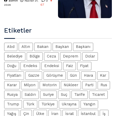
admin
0
Haziran 21,
67
2026
Etiketler
Abd
Altın
Bakan
Başkan
Başkanı
Belediye
Bölge
Ceza
Deprem
Dolar
Doğu
Endeks
Endeksi
Faiz
Fiyat
Fiyatları
Gazze
Görüşme
Gün
Hava
Kar
Karar
Milyon
Motorin
Nükleer
Parti
Rus
Rusya
Saldırı
Suriye
Suç
Tarife
Ticaret
Trump
Türk
Türkiye
Ukrayna
Yangın
Yağış
Çin
Ülke
İran
İsrail
İstanbul
İş