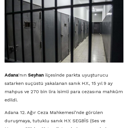
Adana
‘nın
Seyhan
ilçesinde parkta uyuşturucu
satarken suçüstü yakalanan sanık H.Y., 15 yıl 9 ay
mahpus ve 270 bin lira isimli para cezasına mahkûm
edildi.
Adana 12. Ağır Ceza Mahkemesi’nde görülen
duruşmaya, tutuklu sanık H.Y. SEGBİS (Ses ve