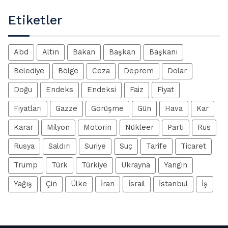
Etiketler
Abd
Altın
Bakan
Başkan
Başkanı
Belediye
Bölge
Ceza
Deprem
Dolar
Doğu
Endeks
Endeksi
Faiz
Fiyat
Fiyatları
Gazze
Görüşme
Gün
Hava
Kar
Karar
Milyon
Motorin
Nükleer
Parti
Rus
Rusya
Saldırı
Suriye
Suç
Tarife
Ticaret
Trump
Türk
Türkiye
Ukrayna
Yangın
Yağış
Çin
Ülke
İran
İsrail
İstanbul
İş