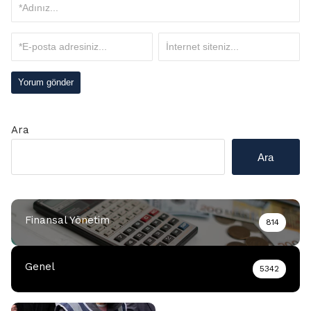
Ara
Ara
Finansal Yönetim
814
Genel
5342