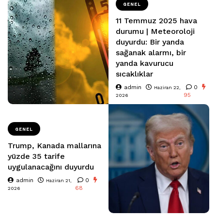
GENEL
11 Temmuz 2025 hava
durumu | Meteoroloji
duyurdu: Bir yanda
sağanak alarmı, bir
yanda kavurucu
sıcaklıklar
admin
0
Haziran 22,
95
2026
GENEL
Trump, Kanada mallarına
yüzde 35 tarife
uygulanacağını duyurdu
admin
0
Haziran 21,
68
2026