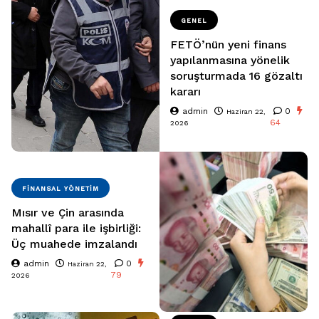
GENEL
FETÖ’nün yeni finans
yapılanmasına yönelik
soruşturmada 16 gözaltı
kararı
admin
0
Haziran 22,
64
2026
FINANSAL YÖNETIM
Mısır ve Çin arasında
mahallî para ile işbirliği:
Üç muahede imzalandı
admin
0
Haziran 22,
79
2026