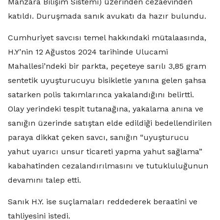
Manzara Bilişim Sistemi) üzerinden cezaevinden
katıldı. Duruşmada sanık avukatı da hazır bulundu.
Cumhuriyet savcısı temel hakkındaki mütalaasında,
H.Y’nin 12 Ağustos 2024 tarihinde Ulucami
Mahallesi’ndeki bir parkta, peçeteye sarılı 3,85 gram
sentetik uyuşturucuyu bisikletle yanına gelen şahsa
satarken polis takımlarınca yakalandığını belirtti.
Olay yerindeki tespit tutanağına, yakalama anına ve
sanığın üzerinde satıştan elde edildiği bedellendirilen
paraya dikkat çeken savcı, sanığın “uyuşturucu
yahut uyarıcı unsur ticareti yapma yahut sağlama”
kabahatinden cezalandırılmasını ve tutukluluğunun
devamını talep etti.
Sanık H.Y. ise suçlamaları reddederek beraatini ve
tahliyesini istedi.