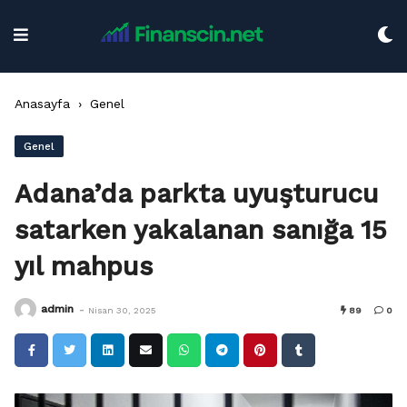
Skip
to
content
Anasayfa
›
Genel
Genel
Adana’da parkta uyuşturucu
satarken yakalanan sanığa 15
yıl mahpus
-
admin
Nisan 30, 2025
89
0