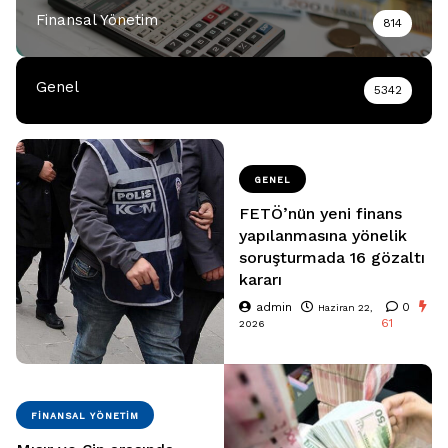
Finansal Yönetim
814
Genel
5342
GENEL
FETÖ’nün yeni finans
yapılanmasına yönelik
soruşturmada 16 gözaltı
kararı
admin
0
Haziran 22,
61
2026
FINANSAL YÖNETIM