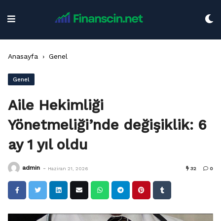
Skip
to
content
Anasayfa
›
Genel
Genel
Aile Hekimliği
Yönetmeliği’nde değişiklik: 6
ay 1 yıl oldu
-
admin
Haziran 21, 2026
32
0