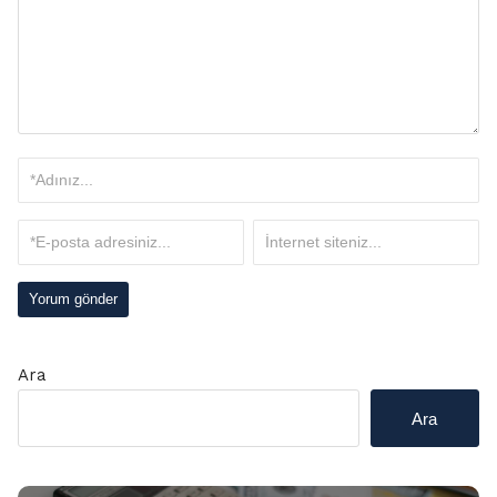
Ara
Ara