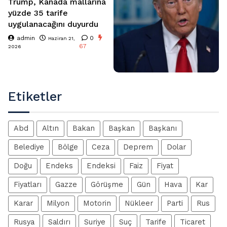
Trump, Kanada mallarına
yüzde 35 tarife
uygulanacağını duyurdu
admin
0
Haziran 21,
67
2026
Etiketler
Abd
Altın
Bakan
Başkan
Başkanı
Belediye
Bölge
Ceza
Deprem
Dolar
Doğu
Endeks
Endeksi
Faiz
Fiyat
Fiyatları
Gazze
Görüşme
Gün
Hava
Kar
Karar
Milyon
Motorin
Nükleer
Parti
Rus
Rusya
Saldırı
Suriye
Suç
Tarife
Ticaret