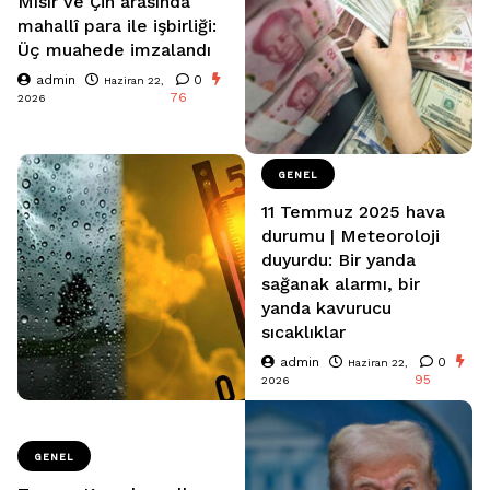
Mısır ve Çin arasında
mahallî para ile işbirliği:
Üç muahede imzalandı
admin
0
Haziran 22,
76
2026
GENEL
11 Temmuz 2025 hava
durumu | Meteoroloji
duyurdu: Bir yanda
sağanak alarmı, bir
yanda kavurucu
sıcaklıklar
admin
0
Haziran 22,
95
2026
GENEL