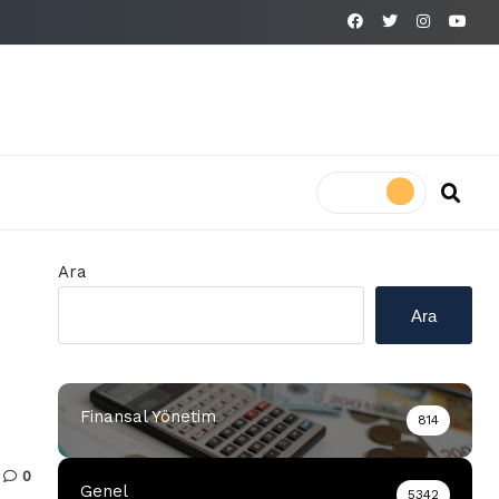
Ara
Ara
Finansal Yönetim
814
0
Genel
5342