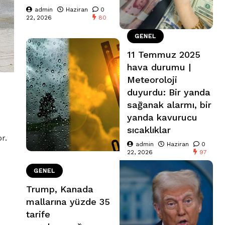
admin
Haziran
0
22, 2026
80
GENEL
11 Temmuz 2025
hava durumu |
Meteoroloji
duyurdu: Bir yanda
sağanak alarmı, bir
yanda kavurucu
sıcaklıklar
r.
admin
Haziran
0
22, 2026
97
GENEL
Trump, Kanada
mallarına yüzde 35
tarife