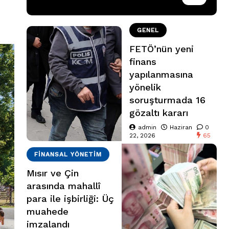
GENEL
FETÖ’nün yeni
finans
yapılanmasına
yönelik
soruşturmada 16
gözaltı kararı
admin
Haziran
0
22, 2026
65
FINANSAL YÖNETIM
Mısır ve Çin
arasında mahallî
para ile işbirliği: Üç
muahede
imzalandı