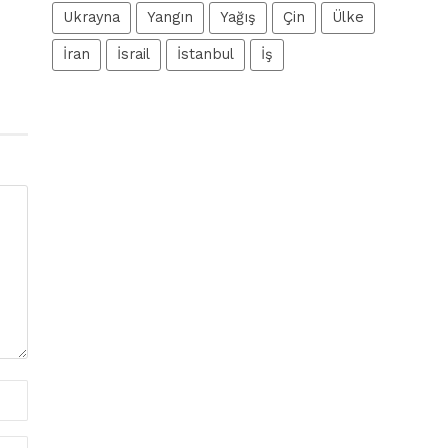
Ukrayna
Yangın
Yağış
Çin
Ülke
İran
İsrail
İstanbul
İş