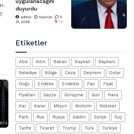
uygulanacağını
ar,
duyurdu
i
admin
Haziran
0
21, 2026
70
Etiketler
Abd
Altın
Bakan
Başkan
Başkanı
Belediye
Bölge
Ceza
Deprem
Dolar
Doğu
Endeks
Endeksi
Faiz
Fiyat
Fiyatları
Gazze
Görüşme
Gün
Hava
Kar
Karar
Milyon
Motorin
Nükleer
Parti
Rus
Rusya
Saldırı
Suriye
Suç
Tarife
Ticaret
Trump
Türk
Türkiye