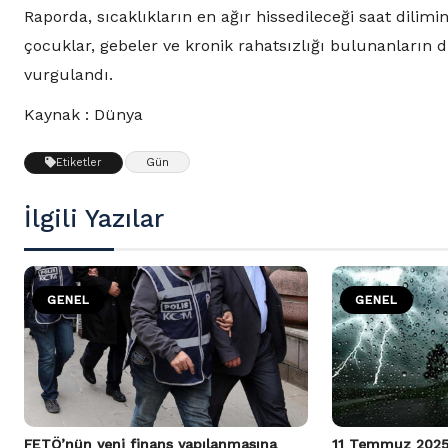
Raporda, sıcaklıkların en ağır hissedileceği saat dilimi
çocuklar, gebeler ve kronik rahatsızlığı bulunanların 
vurgulandı.
Kaynak : Dünya
Gün
Etiketler
İlgili Yazılar
GENEL
GENEL
FETÖ’nün yeni finans yapılanmasına
11 Temmuz 2025