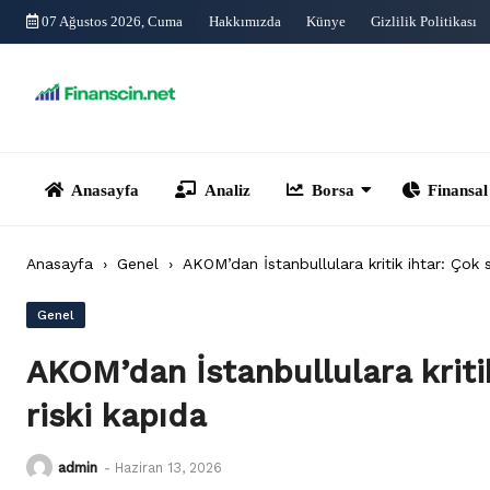
Skip
07 Ağustos 2026, Cuma
Hakkımızda
Künye
Gizlilik Politikası
to
content
Anasayfa
Analiz
Borsa
Finansal Yönet
Anasayfa
›
Genel
›
AKOM’dan İstanbullulara kritik ihtar: Çok s
Genel
AKOM’dan İstanbullulara kritik
riski kapıda
admin
-
Haziran 13, 2026