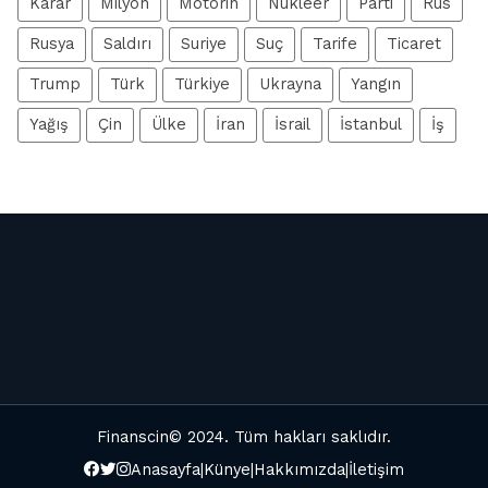
Karar
Milyon
Motorin
Nükleer
Parti
Rus
Rusya
Saldırı
Suriye
Suç
Tarife
Ticaret
Trump
Türk
Türkiye
Ukrayna
Yangın
Yağış
Çin
Ülke
İran
İsrail
İstanbul
İş
Finanscin
© 2024. Tüm hakları saklıdır.
Anasayfa
|
Künye
|
Hakkımızda
|
İletişim