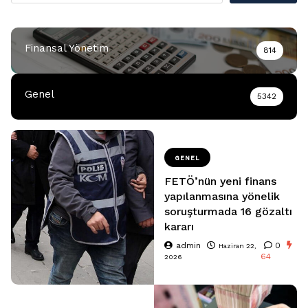
Finansal Yönetim
814
Genel
5342
GENEL
FETÖ’nün yeni finans
yapılanmasına yönelik
soruşturmada 16 gözaltı
kararı
admin
0
Haziran 22,
64
2026