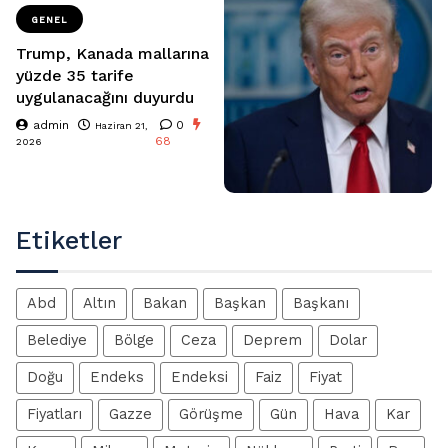
GENEL
Trump, Kanada mallarına
yüzde 35 tarife
uygulanacağını duyurdu
admin
0
Haziran 21,
68
2026
Etiketler
Abd
Altın
Bakan
Başkan
Başkanı
Belediye
Bölge
Ceza
Deprem
Dolar
Doğu
Endeks
Endeksi
Faiz
Fiyat
Fiyatları
Gazze
Görüşme
Gün
Hava
Kar