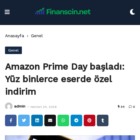
Skip
to
content
Anasayfa
›
Genel
Genel
Amazon Prime Day başladı:
Yüz binlerce eserde özel
indirim
-
admin
Haziran 20, 2026
34
0