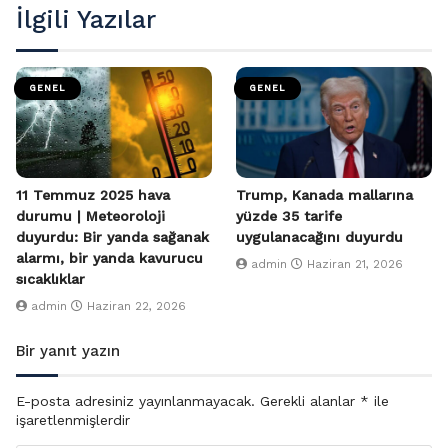
İlgili Yazılar
GENEL
GENEL
11 Temmuz 2025 hava
Trump, Kanada mallarına
durumu | Meteoroloji
yüzde 35 tarife
duyurdu: Bir yanda sağanak
uygulanacağını duyurdu
alarmı, bir yanda kavurucu
admin
Haziran 21, 2026
sıcaklıklar
admin
Haziran 22, 2026
Bir yanıt yazın
E-posta adresiniz yayınlanmayacak.
Gerekli alanlar
*
ile
işaretlenmişlerdir