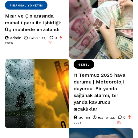
FINANSAL YÖNETIM
Mısır ve Çin arasında
mahallî para ile işbirliği:
Üç muahede imzalandı
admin
0
Haziran 22,
79
2026
GENEL
11 Temmuz 2025 hava
durumu | Meteoroloji
duyurdu: Bir yanda
sağanak alarmı, bir
yanda kavurucu
sıcaklıklar
admin
0
Haziran 22,
95
2026