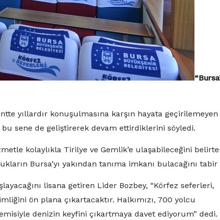
“Bursa
ntte yıllardır konuşulmasına karşın hayata geçirilemeyen
 bu sene de geliştirerek devam ettirdiklerini söyledi.
metle kolaylıkla Tirilye ve Gemlik’e ulaşabileceğini belirt
ukların Bursa’yı yakından tanıma imkanı bulacağını tabir e
yacağını lisana getiren Lider Bozbey, “Körfez seferleri,
mliğini ön plana çıkartacaktır. Halkımızı, 700 yolcu
gemisiyle denizin keyfini çıkartmaya davet ediyorum” dedi.