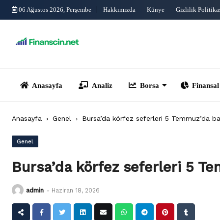
Skip
06 Ağustos 2026, Perşembe
Hakkımızda
Künye
Gizlilik Politika
to
content
Anasayfa
Analiz
Borsa
Finansal Yönet
Anasayfa
›
Genel
›
Bursa’da körfez seferleri 5 Temmuz’da ba
Genel
Bursa’da körfez seferleri 5 T
admin
-
Haziran 18, 2026