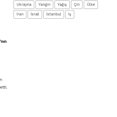
Ukrayna
Yangın
Yağış
Çin
Ülke
İran
İsrail
İstanbul
İş
’nın
en
tti.