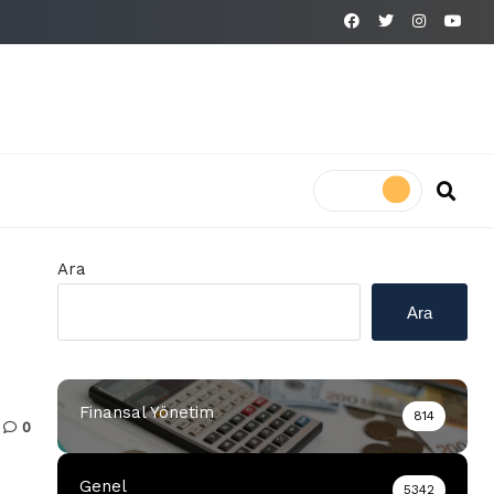
Ara
Ara
Finansal Yönetim
814
0
Genel
5342