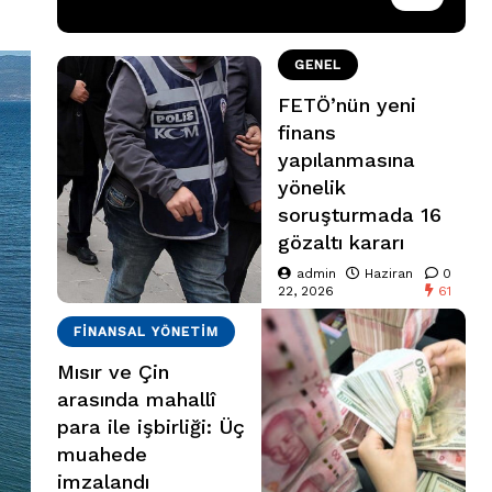
GENEL
FETÖ’nün yeni
finans
yapılanmasına
yönelik
soruşturmada 16
gözaltı kararı
admin
Haziran
0
22, 2026
61
FINANSAL YÖNETIM
Mısır ve Çin
arasında mahallî
para ile işbirliği: Üç
muahede
imzalandı