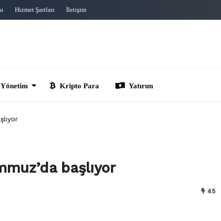
sı
Hizmet Şartları
İletişim
im
Kripto Para
Yatırım
şlıyor
emmuz’da başlıyor
45