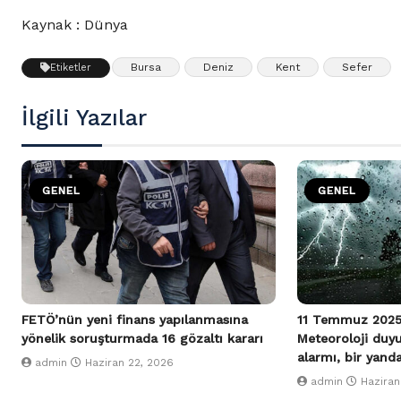
Kaynak : Dünya
Bursa
Deniz
Kent
Sefer
Etiketler
İlgili Yazılar
GENEL
GENEL
FETÖ’nün yeni finans yapılanmasına
11 Temmuz 2025
yönelik soruşturmada 16 gözaltı kararı
Meteoroloji duy
alarmı, bir yand
admin
Haziran 22, 2026
admin
Haziran