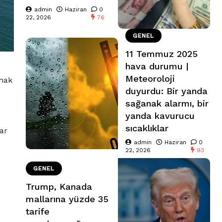
admin
Haziran
0
22, 2026
76
GENEL
11 Temmuz 2025
hava durumu |
Meteoroloji
 hak
duyurdu: Bir yanda
sağanak alarmı, bir
yanda kavurucu
sıcaklıklar
ar
admin
Haziran
0
22, 2026
93
GENEL
Trump, Kanada
mallarına yüzde 35
tarife