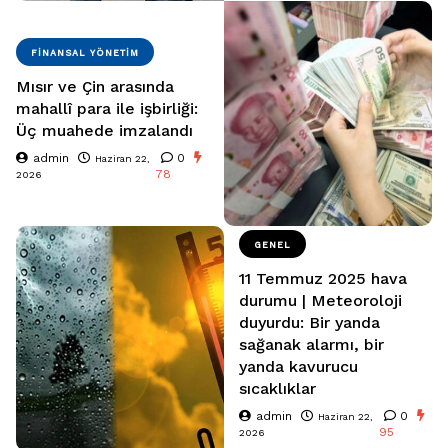
FINANSAL YÖNETIM
Mısır ve Çin arasında
mahallî para ile işbirliği:
Üç muahede imzalandı
admin
0
Haziran 22,
78
2026
GENEL
11 Temmuz 2025 hava
durumu | Meteoroloji
duyurdu: Bir yanda
sağanak alarmı, bir
yanda kavurucu
sıcaklıklar
admin
0
Haziran 22,
95
2026