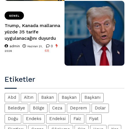
GENEL
Trump, Kanada mallarına
yüzde 35 tarife
uygulanacağını duyurdu
admin
0
Haziran 21,
68
2026
Etiketler
Abd
Altın
Bakan
Başkan
Başkanı
Belediye
Bölge
Ceza
Deprem
Dolar
Doğu
Endeks
Endeksi
Faiz
Fiyat