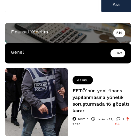
Ara
Finansal Yönetim
814
Genel
5342
GENEL
FETÖ’nün yeni finans
yapılanmasına yönelik
soruşturmada 16 gözaltı
kararı
admin
0
Haziran 22,
64
2026