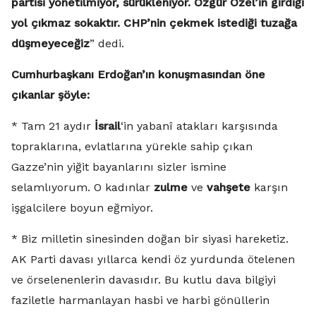
partisi yönetilmiyor, sürükleniyor. Özgür Özel’in girdiği
yol çıkmaz sokaktır. CHP’nin çekmek istediği tuzağa
düşmeyeceğiz
” dedi.
Cumhurbaşkanı Erdoğan’ın konuşmasından öne
çıkanlar şöyle:
* Tam 21 aydır
İsrail
‘in yabanî atakları karşısında
topraklarına, evlatlarına yürekle sahip çıkan
Gazze’nin yiğit bayanlarını sizler ismine
selamlıyorum. O kadınlar
zulme
ve
vahşete
karşın
işgalcilere boyun eğmiyor.
* Biz milletin sinesinden doğan bir siyasi hareketiz.
AK Parti davası yıllarca kendi öz yurdunda ötelenen
ve örselenenlerin davasıdır. Bu kutlu dava bilgiyi
faziletle harmanlayan hasbi ve harbi gönüllerin