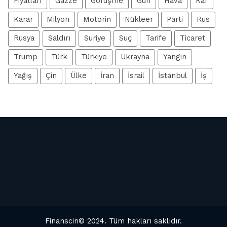
Fiyatları
Gazze
Görüşme
Gün
Hava
Kar
Karar
Milyon
Motorin
Nükleer
Parti
Rus
Rusya
Saldırı
Suriye
Suç
Tarife
Ticaret
Trump
Türk
Türkiye
Ukrayna
Yangın
Yağış
Çin
Ülke
İran
İsrail
İstanbul
İş
Finanscin
© 2024. Tüm hakları saklıdır.