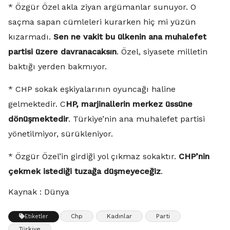
* Özgür Özel akla ziyan argümanlar sunuyor. O
saçma sapan cümleleri kurarken hiç mi yüzün
kızarmadı.
Sen ne vakit bu ülkenin ana muhalefet
partisi üzere davranacaksın
. Özel, siyasete milletin
baktığı yerden bakmıyor.
* CHP sokak eşkiyalarının oyuncağı haline
gelmektedir. C
HP, marjinallerin merkez üssüne
dönüşmektedir
. Türkiye’nin ana muhalefet partisi
yönetilmiyor, sürükleniyor.
* Özgür Özel’in girdiği yol çıkmaz sokaktır.
CHP’nin
çekmek istediği tuzağa düşmeyeceğiz
.
Kaynak : Dünya
Chp
Kadınlar
Parti
Etiketler
Türkiye