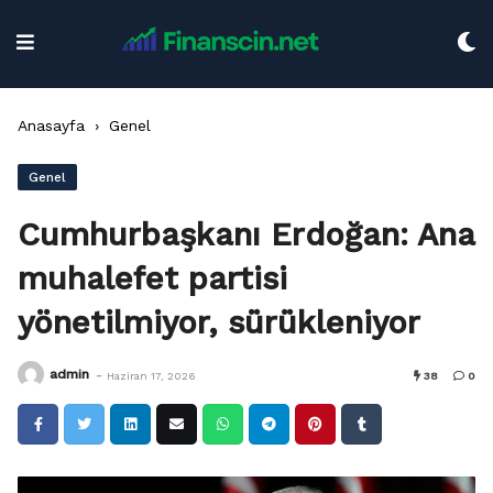
Skip
to
content
Anasayfa
›
Genel
Genel
Cumhurbaşkanı Erdoğan: Ana
muhalefet partisi
yönetilmiyor, sürükleniyor
-
admin
Haziran 17, 2026
38
0