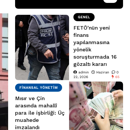
GENEL
FETÖ’nün yeni
finans
yapılanmasına
yönelik
soruşturmada 16
gözaltı kararı
admin
Haziran
0
22, 2026
65
FINANSAL YÖNETIM
Mısır ve Çin
arasında mahallî
para ile işbirliği: Üç
muahede
imzalandı