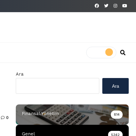
Ara
Ara
Finansal Yönetim
814
0
Genel
5342