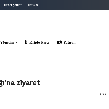
Hizmet Şartları
İletişim
im
Kripto Para
Yatırım
ı’na ziyaret
27