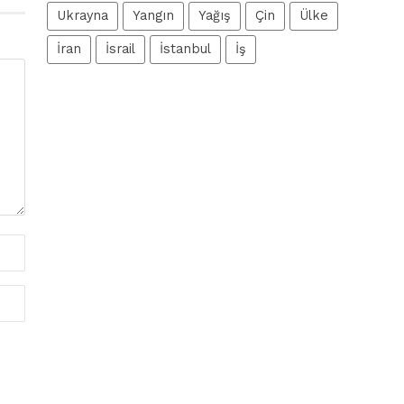
Ukrayna
Yangın
Yağış
Çin
Ülke
İran
İsrail
İstanbul
İş