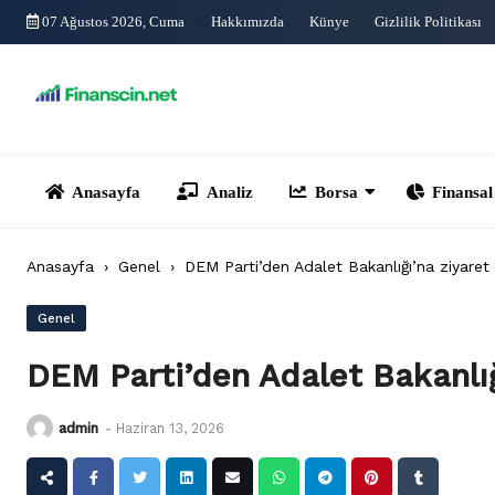
Skip
07 Ağustos 2026, Cuma
Hakkımızda
Künye
Gizlilik Politikası
to
content
Anasayfa
Analiz
Borsa
Finansal Yönet
Anasayfa
›
Genel
›
DEM Parti’den Adalet Bakanlığı’na ziyaret
Genel
DEM Parti’den Adalet Bakanlığ
admin
-
Haziran 13, 2026