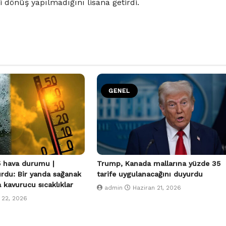
ri dönüş yapılmadığını lisana getirdi.
GENEL
 hava durumu |
Trump, Kanada mallarına yüzde 35
urdu: Bir yanda sağanak
tarife uygulanacağını duyurdu
a kavurucu sıcaklıklar
admin
Haziran 21, 2026
 22, 2026