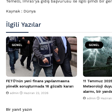
Temelli, İmralı’ya gidiş başvurusu ile ilgili şimdi bir ge
Kaynak : Dünya
İlgili Yazılar
GENEL
GENEL
FETÖ’nün yeni finans yapılanmasına
11 Temmuz 2025
yönelik soruşturmada 16 gözaltı kararı
Meteoroloji duy
alarmı, bir yand
admin
Haziran 22, 2026
admin
Haziran
Bir yanıt yazın