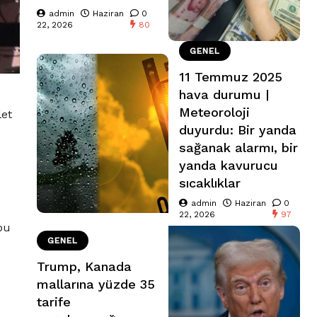
admin
Haziran
0
22, 2026
80
GENEL
11 Temmuz 2025
hava durumu |
Meteoroloji
let
duyurdu: Bir yanda
sağanak alarmı, bir
yanda kavurucu
sıcaklıklar
admin
Haziran
0
22, 2026
97
bu
GENEL
Trump, Kanada
mallarına yüzde 35
tarife