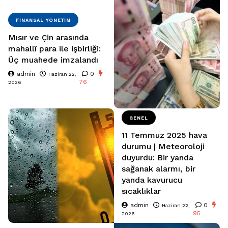
FINANSAL YÖNETIM
Mısır ve Çin arasında
mahallî para ile işbirliği:
Üç muahede imzalandı
admin
0
Haziran 22,
76
2026
GENEL
11 Temmuz 2025 hava
durumu | Meteoroloji
duyurdu: Bir yanda
sağanak alarmı, bir
yanda kavurucu
sıcaklıklar
admin
0
Haziran 22,
95
2026