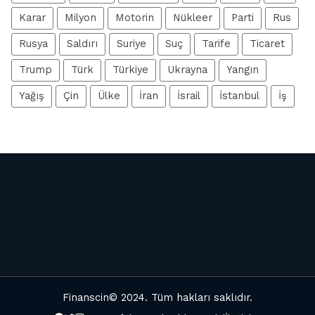
Karar
Milyon
Motorin
Nükleer
Parti
Rus
Rusya
Saldırı
Suriye
Suç
Tarife
Ticaret
Trump
Türk
Türkiye
Ukrayna
Yangın
Yağış
Çin
Ülke
İran
İsrail
İstanbul
İş
Finanscin
© 2024. Tüm hakları saklıdır.