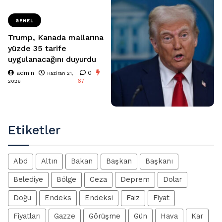
GENEL
Trump, Kanada mallarına
yüzde 35 tarife
uygulanacağını duyurdu
admin
0
Haziran 21,
67
2026
Etiketler
Abd
Altın
Bakan
Başkan
Başkanı
Belediye
Bölge
Ceza
Deprem
Dolar
Doğu
Endeks
Endeksi
Faiz
Fiyat
Fiyatları
Gazze
Görüşme
Gün
Hava
Kar