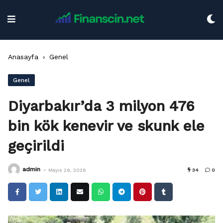
Skip
to
content
Anasayfa
›
Genel
Genel
Diyarbakır’da 3 milyon 476
bin kök kenevir ve skunk ele
geçirildi
-
admin
Mayıs 29, 2026
34
0