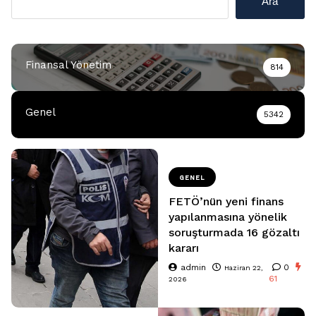
Ara
Finansal Yönetim
814
Genel
5342
GENEL
FETÖ’nün yeni finans
yapılanmasına yönelik
soruşturmada 16 gözaltı
kararı
admin
0
Haziran 22,
61
2026