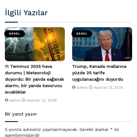
İlgili Yazılar
GENEL
GENEL
11 Temmuz 2025 hava
Trump, Kanada mallarına
durumu | Meteoroloji
yüzde 35 tarife
duyurdu: Bir yanda sağanak
uygulanacağını duyurdu
alarmı, bir yanda kavurucu
admin
Haziran 21, 2026
sıcaklıklar
admin
Haziran 22, 2026
Bir yanıt yazın
E-posta adresiniz yayınlanmayacak.
Gerekli alanlar
*
ile
işaretlenmişlerdir