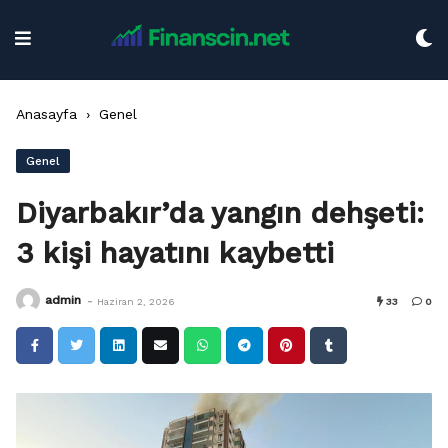
Skip
to
content
Anasayfa
›
Genel
Genel
Diyarbakır’da yangın dehşeti:
3 kişi hayatını kaybetti
-
admin
Haziran 2, 2026
33
0