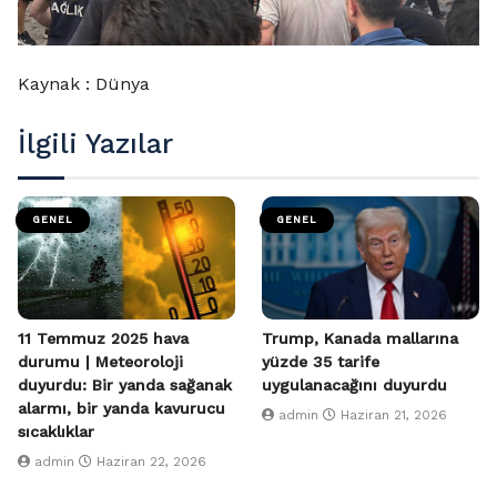
Kaynak : Dünya
İlgili Yazılar
GENEL
GENEL
11 Temmuz 2025 hava
Trump, Kanada mallarına
durumu | Meteoroloji
yüzde 35 tarife
duyurdu: Bir yanda sağanak
uygulanacağını duyurdu
alarmı, bir yanda kavurucu
admin
Haziran 21, 2026
sıcaklıklar
admin
Haziran 22, 2026