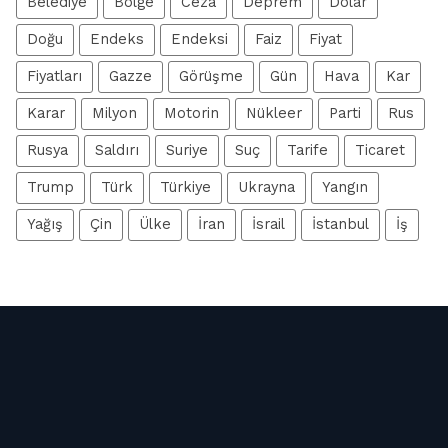
Belediye
Bölge
Ceza
Deprem
Dolar
Doğu
Endeks
Endeksi
Faiz
Fiyat
Fiyatları
Gazze
Görüşme
Gün
Hava
Kar
Karar
Milyon
Motorin
Nükleer
Parti
Rus
Rusya
Saldırı
Suriye
Suç
Tarife
Ticaret
Trump
Türk
Türkiye
Ukrayna
Yangın
Yağış
Çin
Ülke
İran
İsrail
İstanbul
İş