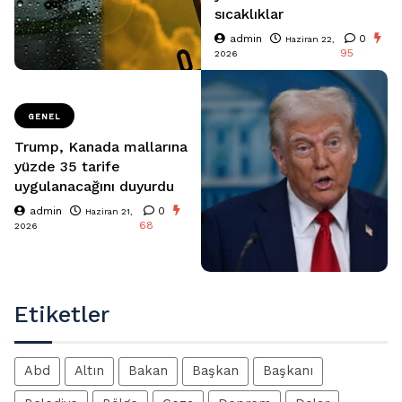
sıcaklıklar
admin
0
Haziran 22,
95
2026
GENEL
Trump, Kanada mallarına
yüzde 35 tarife
uygulanacağını duyurdu
admin
0
Haziran 21,
68
2026
Etiketler
Abd
Altın
Bakan
Başkan
Başkanı