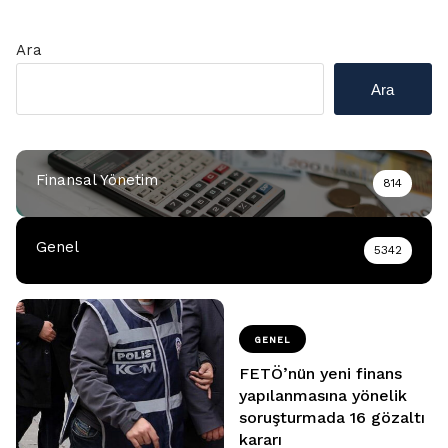
Ara
Ara
Finansal Yönetim
814
Genel
5342
GENEL
FETÖ’nün yeni finans
yapılanmasına yönelik
soruşturmada 16 gözaltı
kararı