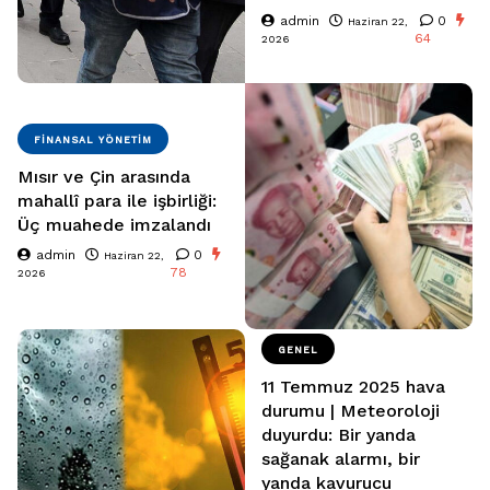
admin
0
Haziran 22,
64
2026
FINANSAL YÖNETIM
Mısır ve Çin arasında
mahallî para ile işbirliği:
Üç muahede imzalandı
admin
0
Haziran 22,
78
2026
GENEL
11 Temmuz 2025 hava
durumu | Meteoroloji
duyurdu: Bir yanda
sağanak alarmı, bir
yanda kavurucu