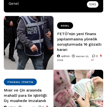
Genel
5342
GENEL
FETÖ’nün yeni finans
yapılanmasına yönelik
soruşturmada 16 gözaltı
kararı
admin
0
Haziran 22,
61
2026
FINANSAL YÖNETIM
Mısır ve Çin arasında
mahallî para ile işbirliği:
Üç muahede imzalandı