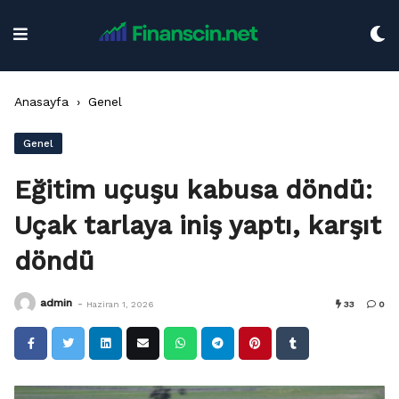
Skip
to
content
Anasayfa
›
Genel
Genel
Eğitim uçuşu kabusa döndü:
Uçak tarlaya iniş yaptı, karşıt
döndü
-
admin
Haziran 1, 2026
33
0