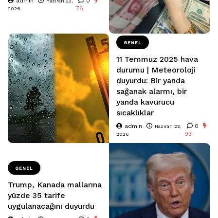
admin
0
Haziran 22,
76
2026
GENEL
11 Temmuz 2025 hava
durumu | Meteoroloji
duyurdu: Bir yanda
sağanak alarmı, bir
yanda kavurucu
sıcaklıklar
admin
0
Haziran 22,
93
2026
GENEL
Trump, Kanada mallarına
yüzde 35 tarife
uygulanacağını duyurdu