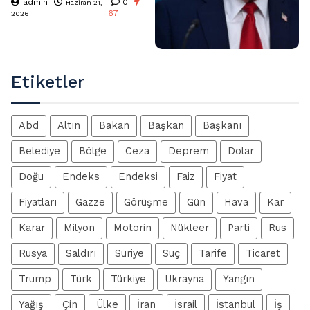
admin
0
Haziran 21,
67
2026
Etiketler
Abd
Altın
Bakan
Başkan
Başkanı
Belediye
Bölge
Ceza
Deprem
Dolar
Doğu
Endeks
Endeksi
Faiz
Fiyat
Fiyatları
Gazze
Görüşme
Gün
Hava
Kar
Karar
Milyon
Motorin
Nükleer
Parti
Rus
Rusya
Saldırı
Suriye
Suç
Tarife
Ticaret
Trump
Türk
Türkiye
Ukrayna
Yangın
Yağış
Çin
Ülke
İran
İsrail
İstanbul
İş