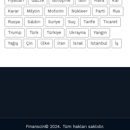
Fiyatları
Gazze
Görüşme
Gün
Hava
Kar
Karar
Milyon
Motorin
Nükleer
Parti
Rus
Rusya
Saldırı
Suriye
Suç
Tarife
Ticaret
Trump
Türk
Türkiye
Ukrayna
Yangın
Yağış
Çin
Ülke
İran
İsrail
İstanbul
İş
Finanscin
© 2024. Tüm hakları saklıdır.