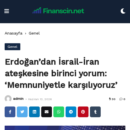
Skip
to
content
Anasayfa
›
Genel
Genel
Erdoğan’dan İsrail-İran
ateşkesine birinci yorum:
‘Memnuniyetle karşılıyoruz’
-
admin
Haziran 13, 2026
30
0