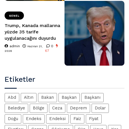
GENEL
Trump, Kanada mallarına
yüzde 35 tarife
uygulanacağını duyurdu
admin
0
Haziran 21,
67
2026
Etiketler
Abd
Altın
Bakan
Başkan
Başkanı
Belediye
Bölge
Ceza
Deprem
Dolar
Doğu
Endeks
Endeksi
Faiz
Fiyat