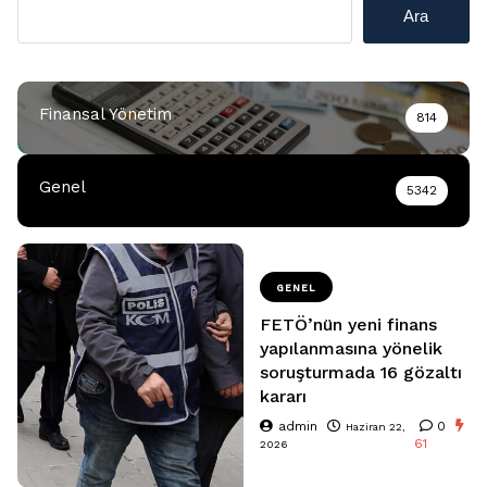
Ara
Finansal Yönetim
814
Genel
5342
GENEL
FETÖ’nün yeni finans
yapılanmasına yönelik
soruşturmada 16 gözaltı
kararı
admin
0
Haziran 22,
61
2026