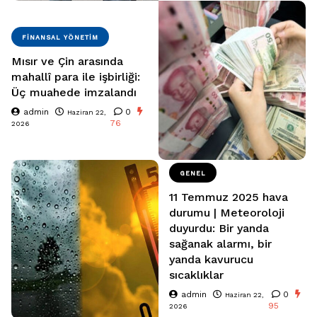
FINANSAL YÖNETIM
Mısır ve Çin arasında
mahallî para ile işbirliği:
Üç muahede imzalandı
admin
0
Haziran 22,
76
2026
GENEL
11 Temmuz 2025 hava
durumu | Meteoroloji
duyurdu: Bir yanda
sağanak alarmı, bir
yanda kavurucu
sıcaklıklar
admin
0
Haziran 22,
95
2026