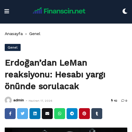
Skip
to
content
Anasayfa
›
Genel
Genel
Erdoğan’dan LeMan
reaksiyonu: Hesabı yargı
önünde sorulacak
-
admin
Haziran 17, 2026
42
0