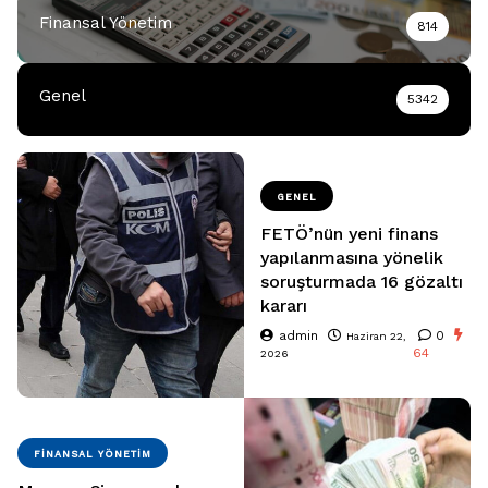
Finansal Yönetim
814
Genel
5342
GENEL
FETÖ’nün yeni finans
yapılanmasına yönelik
soruşturmada 16 gözaltı
kararı
admin
0
Haziran 22,
64
2026
FINANSAL YÖNETIM