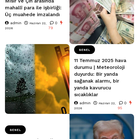
Mısır ve Çin arasında
mahallî para ile işbirliği:
Üç muahede imzalandı
admin
0
Haziran 22,
79
2026
GENEL
11 Temmuz 2025 hava
durumu | Meteoroloji
duyurdu: Bir yanda
sağanak alarmı, bir
yanda kavurucu
sıcaklıklar
admin
0
Haziran 22,
95
2026
GENEL