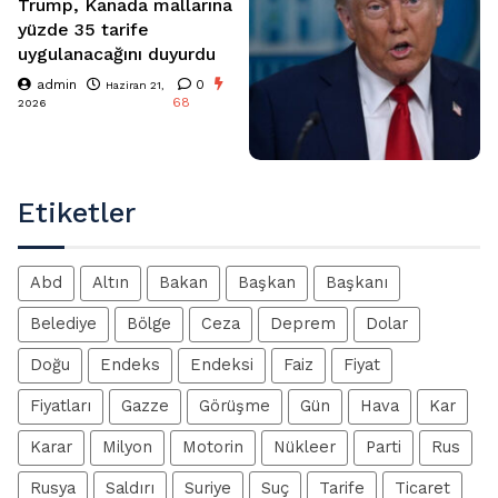
Trump, Kanada mallarına
yüzde 35 tarife
uygulanacağını duyurdu
admin
0
Haziran 21,
68
2026
Etiketler
Abd
Altın
Bakan
Başkan
Başkanı
Belediye
Bölge
Ceza
Deprem
Dolar
Doğu
Endeks
Endeksi
Faiz
Fiyat
Fiyatları
Gazze
Görüşme
Gün
Hava
Kar
Karar
Milyon
Motorin
Nükleer
Parti
Rus
Rusya
Saldırı
Suriye
Suç
Tarife
Ticaret