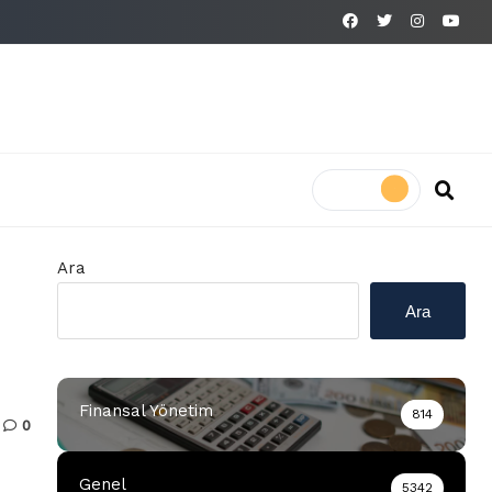
Ara
Ara
Finansal Yönetim
814
0
Genel
5342