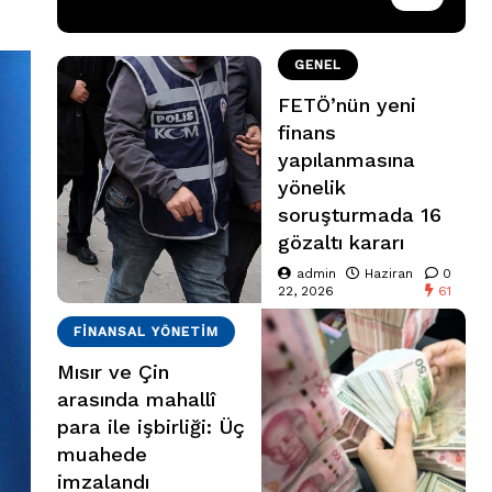
GENEL
FETÖ’nün yeni
finans
yapılanmasına
yönelik
soruşturmada 16
gözaltı kararı
admin
Haziran
0
22, 2026
61
FINANSAL YÖNETIM
Mısır ve Çin
arasında mahallî
para ile işbirliği: Üç
muahede
imzalandı