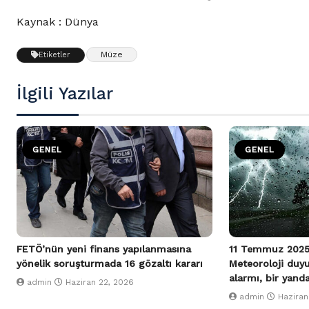
Kaynak : Dünya
Müze
Etiketler
İlgili Yazılar
GENEL
GENEL
FETÖ’nün yeni finans yapılanmasına
11 Temmuz 2025
yönelik soruşturmada 16 gözaltı kararı
Meteoroloji duy
alarmı, bir yand
admin
Haziran 22, 2026
admin
Haziran