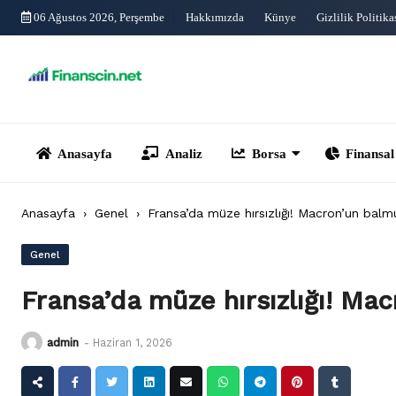
Skip
06 Ağustos 2026, Perşembe
Hakkımızda
Künye
Gizlilik Politika
to
content
Anasayfa
Analiz
Borsa
Finansal Yönet
Anasayfa
›
Genel
›
Fransa’da müze hırsızlığı! Macron’un balm
Genel
Fransa’da müze hırsızlığı! Ma
admin
-
Haziran 1, 2026