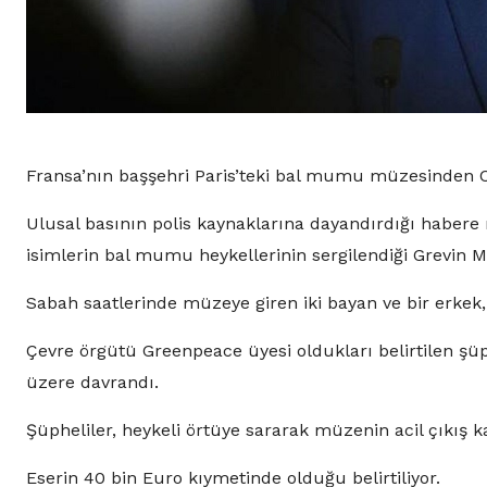
Fransa’nın başşehri Paris’teki bal mumu müzesinden
Ulusal basının polis kaynaklarına dayandırdığı habere 
isimlerin bal mumu heykellerinin sergilendiği Grevin Mü
Sabah saatlerinde müzeye giren iki bayan ve bir erkek,
Çevre örgütü Greenpeace üyesi oldukları belirtilen şüph
üzere davrandı.
Şüpheliler, heykeli örtüye sararak müzenin acil çıkış k
Eserin 40 bin Euro kıymetinde olduğu belirtiliyor.