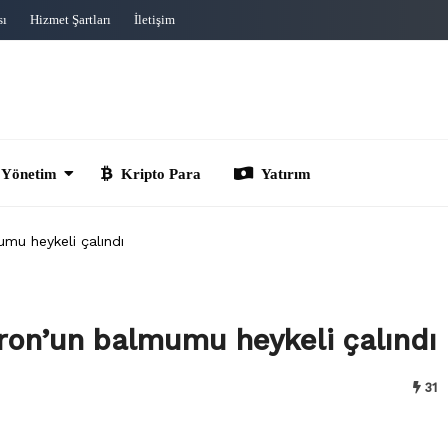
sı
Hizmet Şartları
İletişim
im
Kripto Para
Yatırım
umu heykeli çalındı
cron’un balmumu heykeli çalındı
31