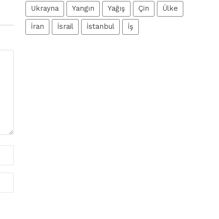
Ukrayna
Yangın
Yağış
Çin
Ülke
İran
İsrail
İstanbul
İş