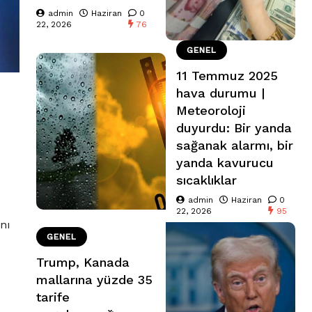
admin
Haziran
0
22, 2026
76
GENEL
11 Temmuz 2025
hava durumu |
Meteoroloji
duyurdu: Bir yanda
sağanak alarmı, bir
yanda kavurucu
sıcaklıklar
admin
Haziran
0
22, 2026
95
nı
GENEL
Trump, Kanada
mallarına yüzde 35
tarife