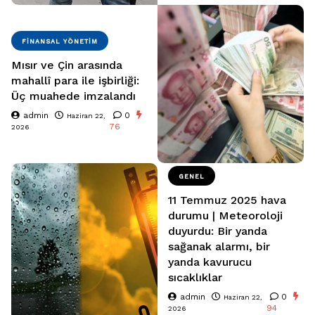
FINANSAL YÖNETIM
Mısır ve Çin arasında
mahallî para ile işbirliği:
Üç muahede imzalandı
admin
0
Haziran 22,
76
2026
GENEL
11 Temmuz 2025 hava
durumu | Meteoroloji
duyurdu: Bir yanda
sağanak alarmı, bir
yanda kavurucu
sıcaklıklar
admin
0
Haziran 22,
94
2026