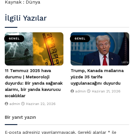
Kaynak : Dünya
İlgili Yazılar
GENEL
GENEL
11 Temmuz 2025 hava
Trump, Kanada mallarına
durumu | Meteoroloji
yüzde 35 tarife
duyurdu: Bir yanda sağanak
uygulanacağını duyurdu
alarmı, bir yanda kavurucu
admin
Haziran 21, 2026
sıcaklıklar
admin
Haziran 22, 2026
Bir yanıt yazın
E-posta adresiniz yayınlanmayacak.
Gerekli alanlar
*
ile