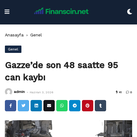
Skip
to
content
Anasayfa
›
Genel
Genel
Gazze’de son 48 saatte 95
can kaybı
-
admin
Haziran 3, 2026
41
0