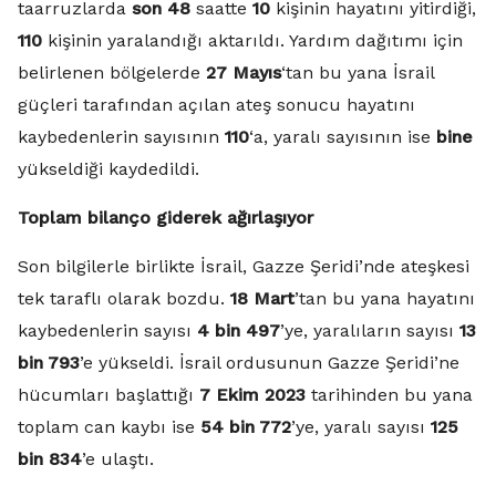
taarruzlarda
son 48
saatte
10
kişinin hayatını yitirdiği,
110
kişinin yaralandığı aktarıldı. Yardım dağıtımı için
belirlenen bölgelerde
27 Mayıs
‘tan bu yana İsrail
güçleri tarafından açılan ateş sonucu hayatını
kaybedenlerin sayısının
110
‘a, yaralı sayısının ise
bine
yükseldiği kaydedildi.
Toplam bilanço giderek ağırlaşıyor
Son bilgilerle birlikte İsrail, Gazze Şeridi’nde ateşkesi
tek taraflı olarak bozdu.
18 Mart
’tan bu yana hayatını
kaybedenlerin sayısı
4 bin 497
’ye, yaralıların sayısı
13
bin 793
’e yükseldi. İsrail ordusunun Gazze Şeridi’ne
hücumları başlattığı
7 Ekim 2023
tarihinden bu yana
toplam can kaybı ise
54 bin 772
’ye, yaralı sayısı
125
bin 834
’e ulaştı.