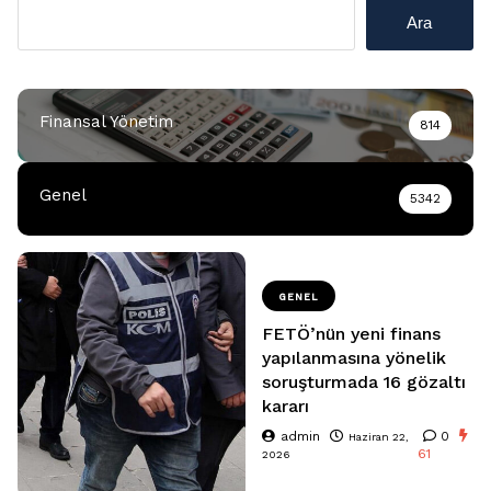
Ara
Finansal Yönetim
814
Genel
5342
GENEL
FETÖ’nün yeni finans
yapılanmasına yönelik
soruşturmada 16 gözaltı
kararı
admin
0
Haziran 22,
61
2026