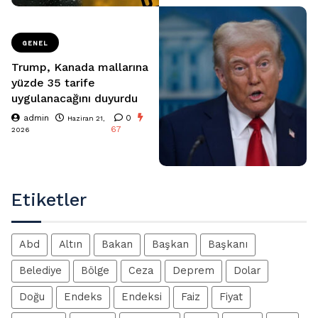
GENEL
Trump, Kanada mallarına
yüzde 35 tarife
uygulanacağını duyurdu
admin
0
Haziran 21,
67
2026
Etiketler
Abd
Altın
Bakan
Başkan
Başkanı
Belediye
Bölge
Ceza
Deprem
Dolar
Doğu
Endeks
Endeksi
Faiz
Fiyat