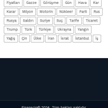
Fiyatları
Gazze
Görüşme
Gün
Hava
Kar
Karar
Milyon
Motorin
Nükleer
Parti
Rus
Rusya
Saldırı
Suriye
Suç
Tarife
Ticaret
Trump
Türk
Türkiye
Ukrayna
Yangın
Yağış
Çin
Ülke
İran
İsrail
İstanbul
İş
Finanscin
© 2024. Tüm hakları saklıdır.