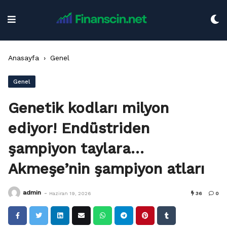
Skip
to
content
Anasayfa
›
Genel
Genel
Genetik kodları milyon
ediyor! Endüstriden
şampiyon taylara…
Akmeşe’nin şampiyon atları
-
admin
Haziran 19, 2026
36
0