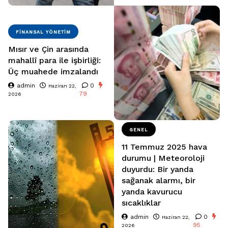
FINANSAL YÖNETIM
Mısır ve Çin arasında
mahallî para ile işbirliği:
Üç muahede imzalandı
admin
0
Haziran 22,
79
2026
GENEL
11 Temmuz 2025 hava
durumu | Meteoroloji
duyurdu: Bir yanda
sağanak alarmı, bir
yanda kavurucu
sıcaklıklar
admin
0
Haziran 22,
95
2026