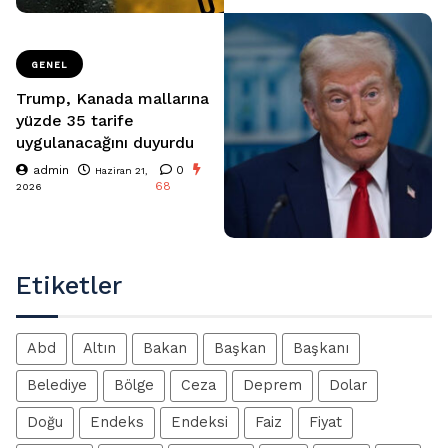
GENEL
Trump, Kanada mallarına
yüzde 35 tarife
uygulanacağını duyurdu
admin
0
Haziran 21,
68
2026
Etiketler
Abd
Altın
Bakan
Başkan
Başkanı
Belediye
Bölge
Ceza
Deprem
Dolar
Doğu
Endeks
Endeksi
Faiz
Fiyat