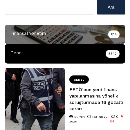
Ara
Finansal Yönetim
814
Genel
5342
GENEL
FETÖ’nün yeni finans
yapılanmasına yönelik
soruşturmada 16 gözaltı
kararı
admin
0
Haziran 22,
64
2026