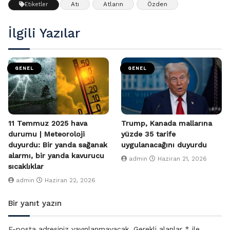
Atı
Atların
Özden
Etiketler
İlgili Yazılar
GENEL
GENEL
11 Temmuz 2025 hava
Trump, Kanada mallarına
durumu | Meteoroloji
yüzde 35 tarife
duyurdu: Bir yanda sağanak
uygulanacağını duyurdu
alarmı, bir yanda kavurucu
admin
Haziran 21, 2026
sıcaklıklar
admin
Haziran 22, 2026
Bir yanıt yazın
E-posta adresiniz yayınlanmayacak.
Gerekli alanlar
*
ile