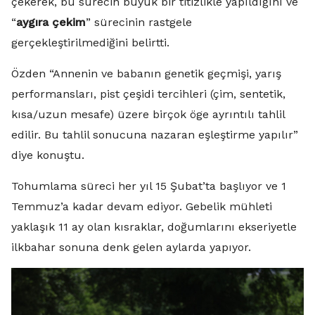
çekerek, bu sürecin büyük bir titizlikle yapıldığını ve
“
aygıra çekim
” sürecinin rastgele
gerçekleştirilmediğini belirtti.
Özden “Annenin ve babanın genetik geçmişi, yarış
performansları, pist çeşidi tercihleri (çim, sentetik,
kısa/uzun mesafe) üzere birçok öge ayrıntılı tahlil
edilir. Bu tahlil sonucuna nazaran eşleştirme yapılır”
diye konuştu.
Tohumlama süreci her yıl 15 Şubat’ta başlıyor ve 1
Temmuz’a kadar devam ediyor. Gebelik mühleti
yaklaşık 11 ay olan kısraklar, doğumlarını ekseriyetle
ilkbahar sonuna denk gelen aylarda yapıyor.