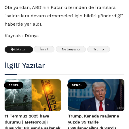
Öte yandan, ABD’nin Katar üzerinden de İranlılara
“saldırılara devam etmemeleri için bildiri gönderdiği”
haberde yer aldı.
Kaynak : Dünya
İsrail
Netanyahu
Trump
Etiketler
İlgili Yazılar
GENEL
GENEL
11 Temmuz 2025 hava
Trump, Kanada mallarına
durumu | Meteoroloji
yüzde 35 tarife
duyurdu: Bir yanda sağanak
uygulanacağını duyurdu