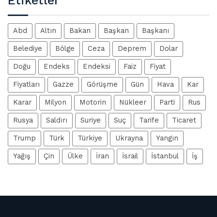
Etiketler
Abd
Altın
Bakan
Başkan
Başkanı
Belediye
Bölge
Ceza
Deprem
Dolar
Doğu
Endeks
Endeksi
Faiz
Fiyat
Fiyatları
Gazze
Görüşme
Gün
Hava
Kar
Karar
Milyon
Motorin
Nükleer
Parti
Rus
Rusya
Saldırı
Suriye
Suç
Tarife
Ticaret
Trump
Türk
Türkiye
Ukrayna
Yangın
Yağış
Çin
Ülke
İran
İsrail
İstanbul
İş