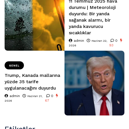
11 Temmuz 2025 hava
durumu | Meteoroloji
duyurdu: Bir yanda
sağanak alarmı, bir
yanda kavurucu
sıcaklıklar
admin
0
Haziran 22,
93
2026
GENEL
Trump, Kanada mallarına
yüzde 35 tarife
uygulanacağını duyurdu
admin
0
Haziran 21,
67
2026