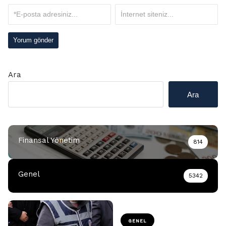
Ara
Ara
Finansal Yönetim
814
Genel
5342
GENEL