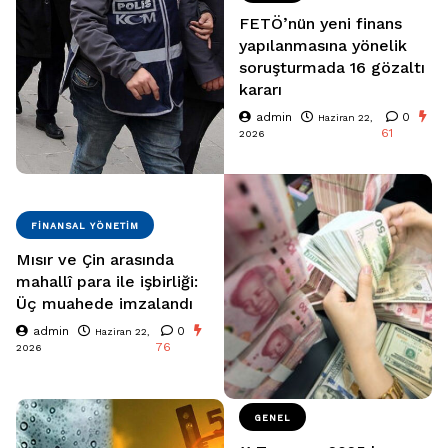
FETÖ’nün yeni finans
yapılanmasına yönelik
soruşturmada 16 gözaltı
kararı
admin
0
Haziran 22,
61
2026
FINANSAL YÖNETIM
Mısır ve Çin arasında
mahallî para ile işbirliği:
Üç muahede imzalandı
admin
0
Haziran 22,
76
2026
GENEL