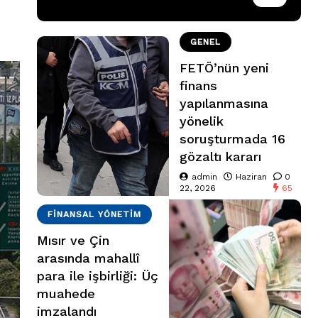
GENEL
FETÖ’nün yeni
finans
yapılanmasına
yönelik
soruşturmada 16
gözaltı kararı
admin
Haziran
0
22, 2026
65
FINANSAL YÖNETIM
Mısır ve Çin
arasında mahallî
para ile işbirliği: Üç
muahede
imzalandı