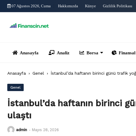
Skip
07 Ağustos 2026, Cuma
Hakkımızda
Künye
Gizlilik Politikası
to
content
Anasayfa
Analiz
Borsa
Finansal Yönet
Anasayfa
›
Genel
›
İstanbul’da haftanın birinci günü trafik y
Genel
İstanbul’da haftanın birinci g
ulaştı
admin
-
Mayıs 28, 2026