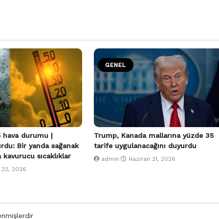
GENEL
 hava durumu |
Trump, Kanada mallarına yüzde 35
urdu: Bir yanda sağanak
tarife uygulanacağını duyurdu
a kavurucu sıcaklıklar
admin
Haziran 21, 2026
 22, 2026
enmişlerdir