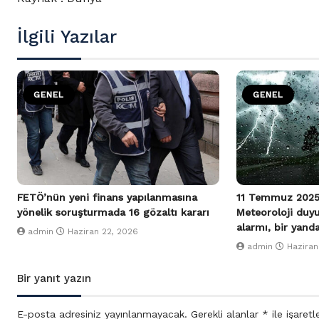
İlgili Yazılar
GENEL
GENEL
FETÖ’nün yeni finans yapılanmasına
11 Temmuz 2025
yönelik soruşturmada 16 gözaltı kararı
Meteoroloji duy
alarmı, bir yand
admin
Haziran 22, 2026
admin
Haziran
Bir yanıt yazın
E-posta adresiniz yayınlanmayacak.
Gerekli alanlar
*
ile işaretl