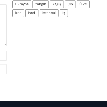
Ukrayna
Yangın
Yağış
Çin
Ülke
İran
İsrail
İstanbul
İş