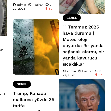
admin
Haziran
0
22, 2026
80
GENEL
11 Temmuz 2025
hava durumu |
Meteoroloji
duyurdu: Bir yanda
an
sağanak alarmı, bir
yanda kavurucu
sıcaklıklar
admin
Haziran
0
22, 2026
97
GENEL
Trump, Kanada
cih
mallarına yüzde 35
tarife