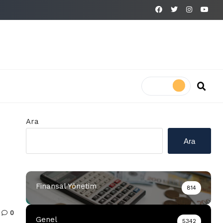
Ara
Ara
Finansal Yönetim
814
0
Genel
5342