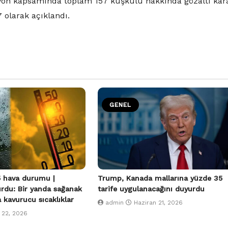
syon kapsamında toplam 157 kuşkulu hakkında gözaltı kar
7 olarak açıklandı.
GENEL
 hava durumu |
Trump, Kanada mallarına yüzde 35
urdu: Bir yanda sağanak
tarife uygulanacağını duyurdu
a kavurucu sıcaklıklar
admin
Haziran 21, 2026
 22, 2026