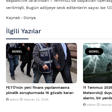
Başsavcılık tarafından 1 Temmuz’da başlatılan opera
verilmişti. Bugün adliyeye sevk edilenlerin sayısı ise 13
Kaynak : Dünya
İlgili Yazılar
GENEL
GENEL
FETÖ’nün yeni finans yapılanmasına
11 Temmuz 2025
yönelik soruşturmada 16 gözaltı kararı
Meteoroloji duy
alarmı, bir yand
admin
Haziran 22, 2026
admin
Haziran