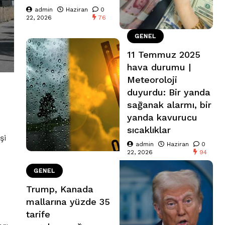
admin
Haziran
0
22, 2026
76
GENEL
11 Temmuz 2025
hava durumu |
Meteoroloji
duyurdu: Bir yanda
sağanak alarmı, bir
yanda kavurucu
sıcaklıklar
şi
admin
Haziran
0
22, 2026
94
GENEL
Trump, Kanada
mallarına yüzde 35
tarife