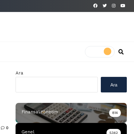
Ara
Ara
Finansal Yönetim
814
0
Genel
5342