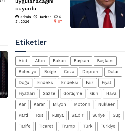
arı
uygulanacağını
duyurdu
admin
Haziran
0
21, 2026
67
Etiketler
Abd
Altın
Bakan
Başkan
Başkanı
Belediye
Bölge
Ceza
Deprem
Dolar
Doğu
Endeks
Endeksi
Faiz
Fiyat
Fiyatları
Gazze
Görüşme
Gün
Hava
Kar
Karar
Milyon
Motorin
Nükleer
Parti
Rus
Rusya
Saldırı
Suriye
Suç
Tarife
Ticaret
Trump
Türk
Türkiye