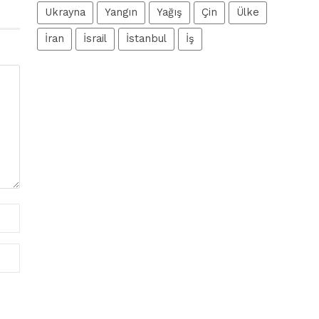
Ukrayna
Yangın
Yağış
Çin
Ülke
İran
İsrail
İstanbul
İş