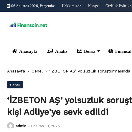
Skip
06 Ağustos 2026, Perşembe
Hakkımızda
Künye
Gizlilik Politika
to
content
Anasayfa
Analiz
Borsa
Finansal Yönet
Anasayfa
›
Genel
›
‘İZBETON AŞ’ yolsuzluk soruşturmasında Tu
Genel
‘İZBETON AŞ’ yolsuzluk soruş
kişi Adliye’ye sevk edildi
admin
-
Haziran 18, 2026