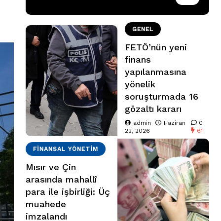
GENEL
FETÖ’nün yeni
finans
yapılanmasına
yönelik
soruşturmada 16
gözaltı kararı
admin
Haziran
0
22, 2026
61
FINANSAL YÖNETIM
Mısır ve Çin
arasında mahallî
para ile işbirliği: Üç
muahede
imzalandı