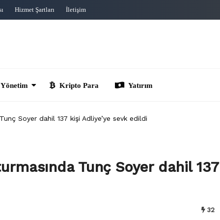
sı
Hizmet Şartları
İletişim
im
Kripto Para
Yatırım
nç Soyer dahil 137 kişi Adliye’ye sevk edildi
turmasında Tunç Soyer dahil 137
32