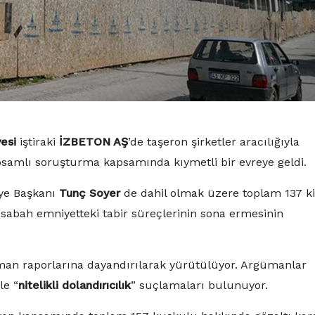
esi
iştiraki
İZBETON AŞ
’de taşeron şirketler aracılığıyla
psamlı soruşturma kapsamında kıymetli bir evreye geldi.
ye Başkanı
Tunç Soyer
de dahil olmak üzere toplam 137 ki
 sabah emniyetteki tabir süreçlerinin sona ermesinin
man raporlarına dayandırılarak yürütülüyor. Argümanlar
ile “
nitelikli dolandırıcılık
” suçlamaları bulunuyor.