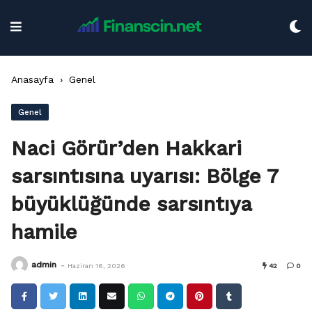
Skip
to
content
Anasayfa
›
Genel
Genel
Naci Görür’den Hakkari
sarsıntısına uyarısı: Bölge 7
büyüklüğünde sarsıntıya
hamile
-
admin
Haziran 16, 2026
42
0