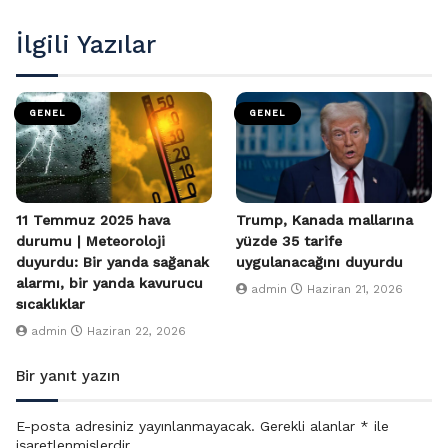
İlgili Yazılar
GENEL
GENEL
11 Temmuz 2025 hava
Trump, Kanada mallarına
durumu | Meteoroloji
yüzde 35 tarife
duyurdu: Bir yanda sağanak
uygulanacağını duyurdu
alarmı, bir yanda kavurucu
admin
Haziran 21, 2026
sıcaklıklar
admin
Haziran 22, 2026
Bir yanıt yazın
E-posta adresiniz yayınlanmayacak.
Gerekli alanlar
*
ile
işaretlenmişlerdir