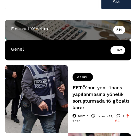
Ara
Finansal Yönetim
814
Genel
5342
GENEL
FETÖ’nün yeni finans
yapılanmasına yönelik
soruşturmada 16 gözaltı
kararı
admin
0
Haziran 22,
64
2026