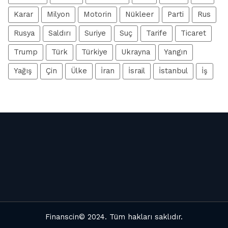
Karar
Milyon
Motorin
Nükleer
Parti
Rus
Rusya
Saldırı
Suriye
Suç
Tarife
Ticaret
Trump
Türk
Türkiye
Ukrayna
Yangın
Yağış
Çin
Ülke
İran
İsrail
İstanbul
İş
Finanscin
© 2024. Tüm hakları saklıdır.