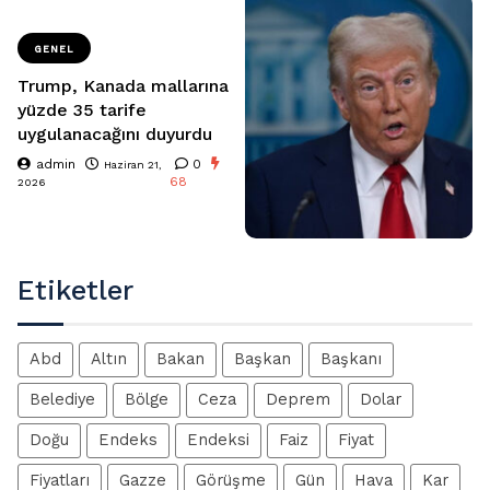
GENEL
Trump, Kanada mallarına
yüzde 35 tarife
uygulanacağını duyurdu
admin
0
Haziran 21,
68
2026
Etiketler
Abd
Altın
Bakan
Başkan
Başkanı
Belediye
Bölge
Ceza
Deprem
Dolar
Doğu
Endeks
Endeksi
Faiz
Fiyat
Fiyatları
Gazze
Görüşme
Gün
Hava
Kar