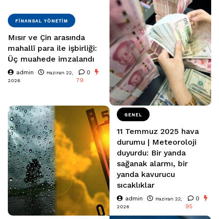
FINANSAL YÖNETIM
Mısır ve Çin arasında
mahallî para ile işbirliği:
Üç muahede imzalandı
admin
0
Haziran 22,
79
2026
GENEL
11 Temmuz 2025 hava
durumu | Meteoroloji
duyurdu: Bir yanda
sağanak alarmı, bir
yanda kavurucu
sıcaklıklar
admin
0
Haziran 22,
95
2026