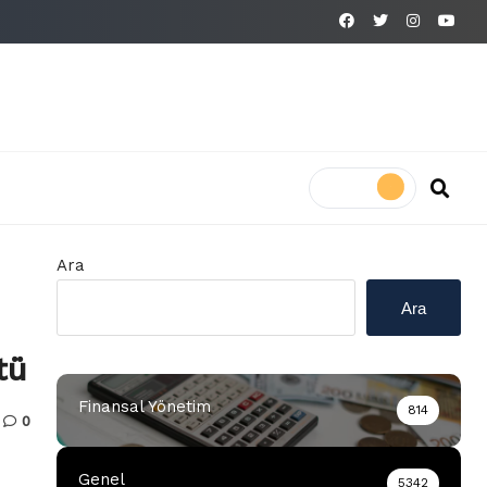
Ara
Ara
tü
Finansal Yönetim
814
0
Genel
5342