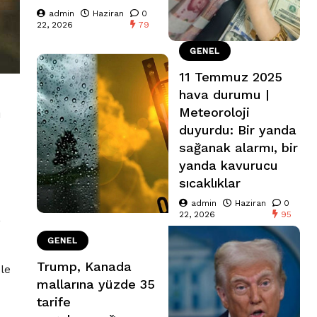
admin
Haziran
0
22, 2026
79
GENEL
11 Temmuz 2025
hava durumu |
Meteoroloji
ı
duyurdu: Bir yanda
sağanak alarmı, bir
yanda kavurucu
u
sıcaklıklar
admin
Haziran
0
22, 2026
95
,
GENEL
Trump, Kanada
le
mallarına yüzde 35
tarife