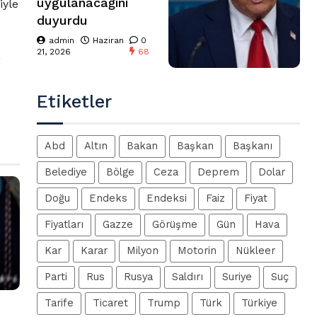
uygulanacağını
iyle
duyurdu
admin
Haziran
0
21, 2026
68
,
Etiketler
Abd
Altın
Bakan
Başkan
Başkanı
Belediye
Bölge
Ceza
Deprem
Dolar
Doğu
Endeks
Endeksi
Faiz
Fiyat
Fiyatları
Gazze
Görüşme
Gün
Hava
Kar
Karar
Milyon
Motorin
Nükleer
Parti
Rus
Rusya
Saldırı
Suriye
Suç
Tarife
Ticaret
Trump
Türk
Türkiye