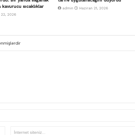
urdu: Bir yanda sağanak
tarife uygulanacağını duyurdu
a kavurucu sıcaklıklar
admin
Haziran 21, 2026
 22, 2026
enmişlerdir