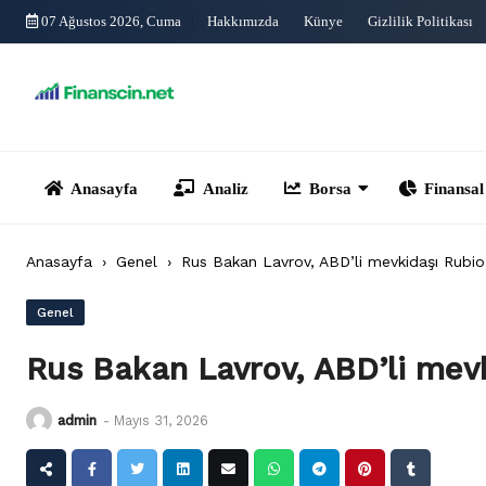
Skip
07 Ağustos 2026, Cuma
Hakkımızda
Künye
Gizlilik Politikası
to
content
Anasayfa
Analiz
Borsa
Finansal Yönet
Anasayfa
›
Genel
›
Rus Bakan Lavrov, ABD’li mevkidaşı Rubio
Genel
Rus Bakan Lavrov, ABD’li mevk
admin
-
Mayıs 31, 2026