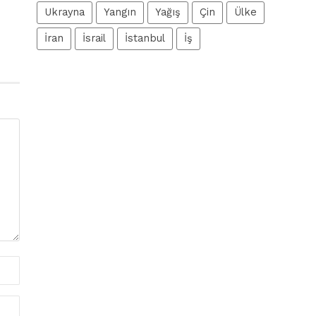
Ukrayna
Yangın
Yağış
Çin
Ülke
İran
İsrail
İstanbul
İş