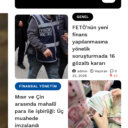
GENEL
FETÖ’nün yeni
finans
yapılanmasına
yönelik
soruşturmada 16
gözaltı kararı
admin
Haziran
0
22, 2026
64
FINANSAL YÖNETIM
Mısır ve Çin
arasında mahallî
para ile işbirliği: Üç
muahede
imzalandı