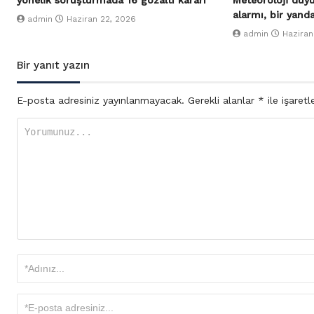
yönelik soruşturmada 16 gözaltı kararı
Meteoroloji duy
alarmı, bir yand
admin
Haziran 22, 2026
admin
Haziran
Bir yanıt yazın
E-posta adresiniz yayınlanmayacak.
Gerekli alanlar
*
ile işaretl