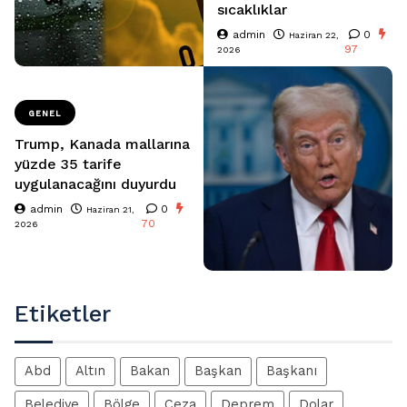
sıcaklıklar
admin
0
Haziran 22,
97
2026
GENEL
Trump, Kanada mallarına
yüzde 35 tarife
uygulanacağını duyurdu
admin
0
Haziran 21,
70
2026
Etiketler
Abd
Altın
Bakan
Başkan
Başkanı
Belediye
Bölge
Ceza
Deprem
Dolar