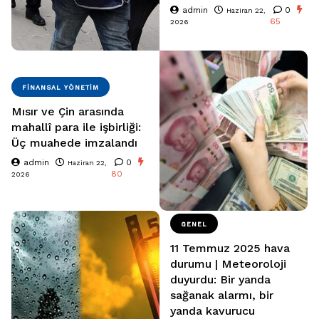
admin
0
Haziran 22,
65
2026
FINANSAL YÖNETIM
Mısır ve Çin arasında
mahallî para ile işbirliği:
Üç muahede imzalandı
admin
0
Haziran 22,
80
2026
GENEL
11 Temmuz 2025 hava
durumu | Meteoroloji
duyurdu: Bir yanda
sağanak alarmı, bir
yanda kavurucu