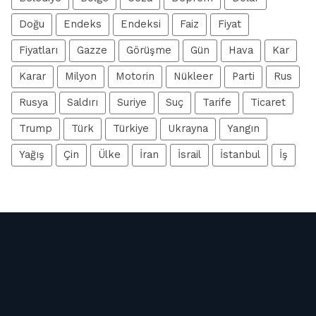
Doğu
Endeks
Endeksi
Faiz
Fiyat
Fiyatları
Gazze
Görüşme
Gün
Hava
Kar
Karar
Milyon
Motorin
Nükleer
Parti
Rus
Rusya
Saldırı
Suriye
Suç
Tarife
Ticaret
Trump
Türk
Türkiye
Ukrayna
Yangın
Yağış
Çin
Ülke
İran
İsrail
İstanbul
İş