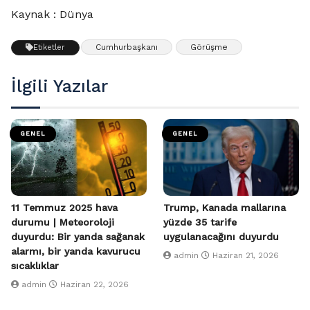
Kaynak : Dünya
Cumhurbaşkanı
Görüşme
Etiketler
İlgili Yazılar
GENEL
GENEL
11 Temmuz 2025 hava
Trump, Kanada mallarına
durumu | Meteoroloji
yüzde 35 tarife
duyurdu: Bir yanda sağanak
uygulanacağını duyurdu
alarmı, bir yanda kavurucu
admin
Haziran 21, 2026
sıcaklıklar
admin
Haziran 22, 2026