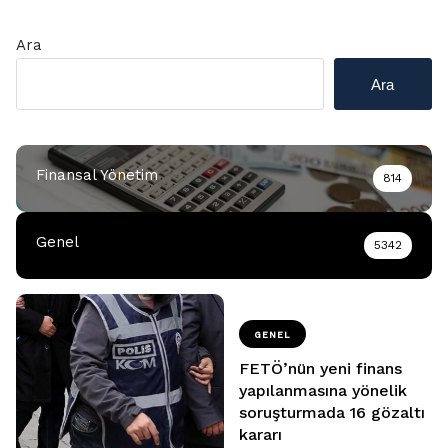
Ara
Ara
Finansal Yönetim
814
Genel
5342
GENEL
FETÖ’nün yeni finans
yapılanmasına yönelik
soruşturmada 16 gözaltı
kararı