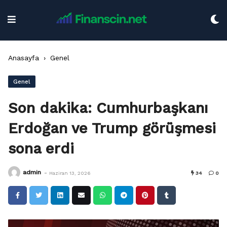
Skip
to
content
Anasayfa
›
Genel
Genel
Son dakika: Cumhurbaşkanı
Erdoğan ve Trump görüşmesi
sona erdi
-
admin
Haziran 13, 2026
34
0