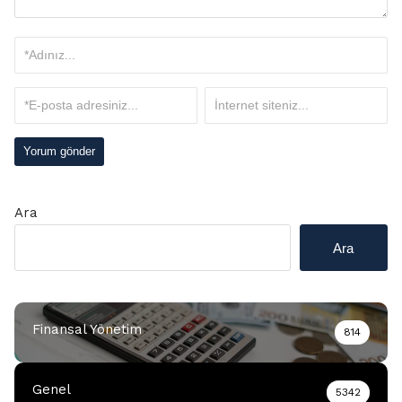
Ara
Ara
Finansal Yönetim
814
Genel
5342