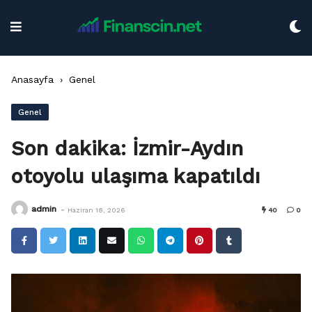
Skip
to
content
Anasayfa
›
Genel
Genel
Son dakika: İzmir-Aydın
otoyolu ulaşıma kapatıldı
-
admin
Haziran 18, 2026
40
0