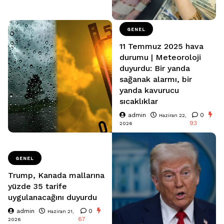
GENEL
11 Temmuz 2025 hava
durumu | Meteoroloji
duyurdu: Bir yanda
sağanak alarmı, bir
yanda kavurucu
sıcaklıklar
admin
0
Haziran 22,
93
2026
GENEL
Trump, Kanada mallarına
yüzde 35 tarife
uygulanacağını duyurdu
admin
0
Haziran 21,
67
2026