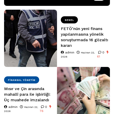
GENEL
FETÖ’nün yeni finans
yapılanmasına yönelik
soruşturmada 16 gözaltı
kararı
admin
0
Haziran 22,
61
2026
FINANSAL YÖNETIM
Mısır ve Çin arasında
mahallî para ile işbirliği:
Üç muahede imzalandı
admin
0
Haziran 22,
76
2026