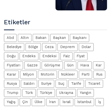
Etiketler
Abd
Altın
Bakan
Başkan
Başkanı
Belediye
Bölge
Ceza
Deprem
Dolar
Doğu
Endeks
Endeksi
Faiz
Fiyat
Fiyatları
Gazze
Görüşme
Gün
Hava
Kar
Karar
Milyon
Motorin
Nükleer
Parti
Rus
Rusya
Saldırı
Suriye
Suç
Tarife
Ticaret
Trump
Türk
Türkiye
Ukrayna
Yangın
Yağış
Çin
Ülke
İran
İsrail
İstanbul
İş