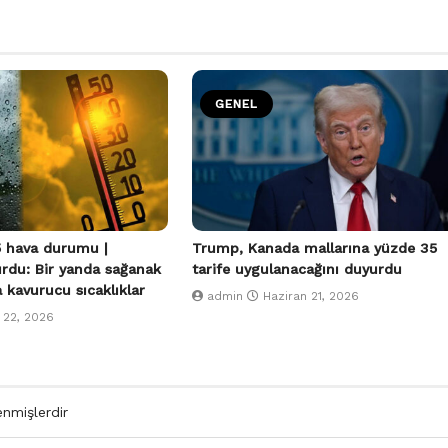
GENEL
 hava durumu |
Trump, Kanada mallarına yüzde 35
urdu: Bir yanda sağanak
tarife uygulanacağını duyurdu
a kavurucu sıcaklıklar
admin
Haziran 21, 2026
 22, 2026
enmişlerdir