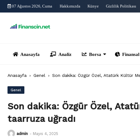
Skip
07 Ağustos 2026, Cuma
Hakkımızda
Künye
Gizlilik Politikası
to
content
Anasayfa
Analiz
Borsa
Finansal Yönet
Anasayfa
›
Genel
›
Son dakika: Özgür Özel, Atatürk Kültür Me
Genel
Son dakika: Özgür Özel, Atatü
taarruza uğradı
admin
-
Mayıs 4, 2025