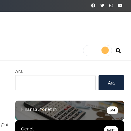
Ara
Ara
Finansal Yönetim
814
0
Genel
5342