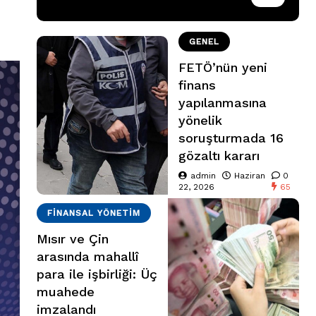
GENEL
FETÖ’nün yeni
finans
yapılanmasına
yönelik
soruşturmada 16
gözaltı kararı
admin
Haziran
0
22, 2026
65
FINANSAL YÖNETIM
Mısır ve Çin
arasında mahallî
para ile işbirliği: Üç
muahede
imzalandı