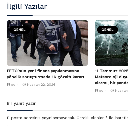
İlgili Yazılar
GENEL
GENEL
FETÖ’nün yeni finans yapılanmasına
11 Temmuz 2025
yönelik soruşturmada 16 gözaltı kararı
Meteoroloji duy
alarmı, bir yand
admin
Haziran 22, 2026
admin
Haziran
Bir yanıt yazın
E-posta adresiniz yayınlanmayacak.
Gerekli alanlar
*
ile işaretl