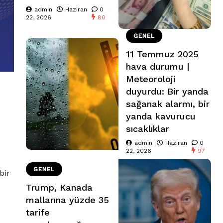
admin
Haziran
0
22, 2026
80
GENEL
11 Temmuz 2025
hava durumu |
Meteoroloji
duyurdu: Bir yanda
sağanak alarmı, bir
yanda kavurucu
sıcaklıklar
admin
Haziran
0
22, 2026
97
GENEL
bir
Trump, Kanada
mallarına yüzde 35
tarife