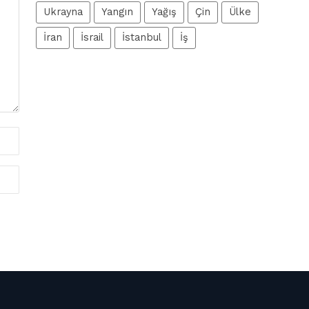
Ukrayna
Yangın
Yağış
Çin
Ülke
İran
İsrail
İstanbul
İş