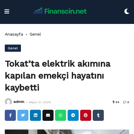
Skip
to
content
Anasayfa
›
Genel
Genel
Tokat’ta elektrik akımına
kapılan emekçi hayatını
kaybetti
-
admin
Mayıs 31, 2026
34
0