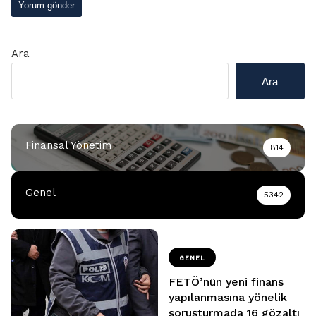
Ara
Ara
Finansal Yönetim
814
Genel
5342
GENEL
FETÖ’nün yeni finans
yapılanmasına yönelik
soruşturmada 16 gözaltı