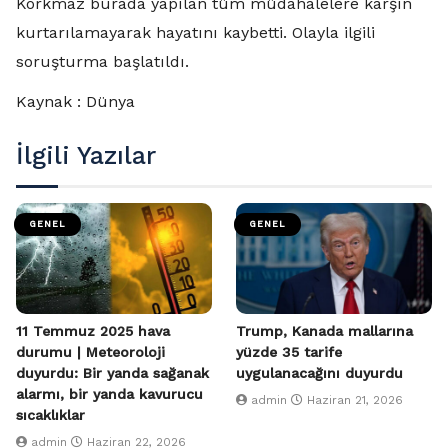
Korkmaz burada yapılan tüm müdahalelere karşın
kurtarılamayarak hayatını kaybetti. Olayla ilgili
soruşturma başlatıldı.
Kaynak : Dünya
İlgili Yazılar
GENEL
GENEL
11 Temmuz 2025 hava
Trump, Kanada mallarına
durumu | Meteoroloji
yüzde 35 tarife
duyurdu: Bir yanda sağanak
uygulanacağını duyurdu
alarmı, bir yanda kavurucu
admin
Haziran 21, 2026
sıcaklıklar
admin
Haziran 22, 2026