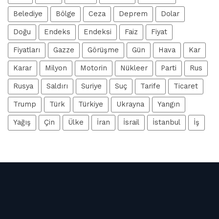
Belediye
Bölge
Ceza
Deprem
Dolar
Doğu
Endeks
Endeksi
Faiz
Fiyat
Fiyatları
Gazze
Görüşme
Gün
Hava
Kar
Karar
Milyon
Motorin
Nükleer
Parti
Rus
Rusya
Saldırı
Suriye
Suç
Tarife
Ticaret
Trump
Türk
Türkiye
Ukrayna
Yangın
Yağış
Çin
Ülke
İran
İsrail
İstanbul
İş