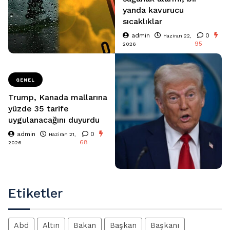
yanda kavurucu
sıcaklıklar
admin
0
Haziran 22,
95
2026
GENEL
Trump, Kanada mallarına
yüzde 35 tarife
uygulanacağını duyurdu
admin
0
Haziran 21,
68
2026
Etiketler
Abd
Altın
Bakan
Başkan
Başkanı