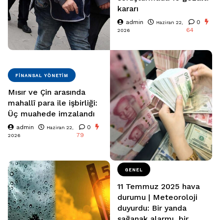
kararı
admin
0
Haziran 22,
64
2026
FINANSAL YÖNETIM
Mısır ve Çin arasında
mahallî para ile işbirliği:
Üç muahede imzalandı
admin
0
Haziran 22,
79
2026
GENEL
11 Temmuz 2025 hava
durumu | Meteoroloji
duyurdu: Bir yanda
sağanak alarmı, bir