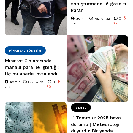
soruşturmada 16 gözaltı
kararı
admin
0
Haziran 22,
65
2026
FINANSAL YÖNETIM
Mısır ve Çin arasında
mahallî para ile işbirliği:
Üç muahede imzalandı
admin
0
Haziran 22,
80
2026
GENEL
11 Temmuz 2025 hava
durumu | Meteoroloji
duyurdu: Bir yanda