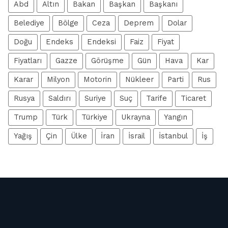
Abd
Altın
Bakan
Başkan
Başkanı
Belediye
Bölge
Ceza
Deprem
Dolar
Doğu
Endeks
Endeksi
Faiz
Fiyat
Fiyatları
Gazze
Görüşme
Gün
Hava
Kar
Karar
Milyon
Motorin
Nükleer
Parti
Rus
Rusya
Saldırı
Suriye
Suç
Tarife
Ticaret
Trump
Türk
Türkiye
Ukrayna
Yangın
Yağış
Çin
Ülke
İran
İsrail
İstanbul
İş