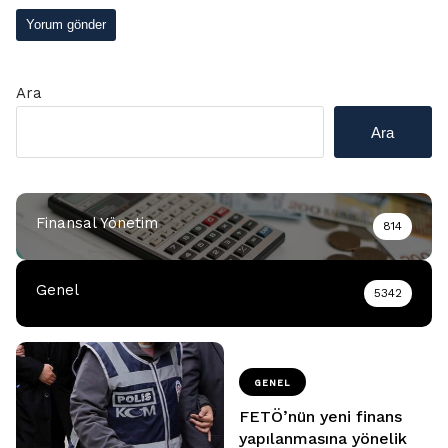
Ara
Ara
Finansal Yönetim
814
Genel
5342
GENEL
FETÖ’nün yeni finans
yapılanmasına yönelik