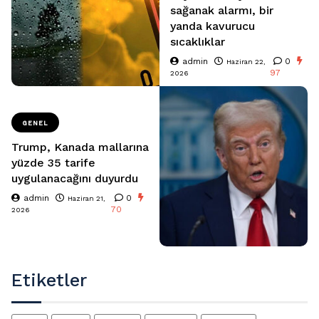
sağanak alarmı, bir
yanda kavurucu
sıcaklıklar
admin
0
Haziran 22,
97
2026
GENEL
Trump, Kanada mallarına
yüzde 35 tarife
uygulanacağını duyurdu
admin
0
Haziran 21,
70
2026
Etiketler