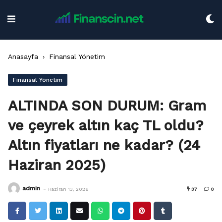
Skip
to
content
Anasayfa
›
Finansal Yönetim
Finansal Yönetim
ALTINDA SON DURUM: Gram
ve çeyrek altın kaç TL oldu?
Altın fiyatları ne kadar? (24
Haziran 2025)
-
admin
Haziran 13, 2026
37
0