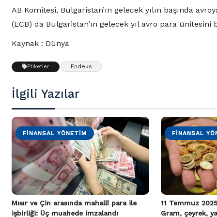
AB Komitesi, Bulgaristan’ın gelecek yılın başında avr
(ECB) da Bulgaristan’ın gelecek yıl avro para ünitesini 
Kaynak : Dünya
Endeks
Etiketler
İlgili Yazılar
FINANSAL YÖNETIM
FINANSAL YÖ
Mısır ve Çin arasında mahallî para ile
11 Temmuz 2025 ş
işbirliği: Üç muahede imzalandı
Gram, çeyrek, ya