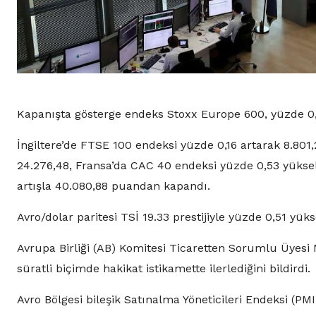
Kapanışta gösterge endeks Stoxx Europe 600, yüzde 0,4
İngiltere’de FTSE 100 endeksi yüzde 0,16 artarak 8.80
24.276,48, Fransa’da CAC 40 endeksi yüzde 0,53 yüksel
artışla 40.080,88 puandan kapandı.
Avro/dolar paritesi TSİ 19.33 prestijiyle yüzde 0,51 yükse
Avrupa Birliği (AB) Komitesi Ticaretten Sorumlu Üyesi
süratli biçimde hakikat istikamette ilerlediğini bildirdi.
Avro Bölgesi bileşik Satınalma Yöneticileri Endeksi (PM