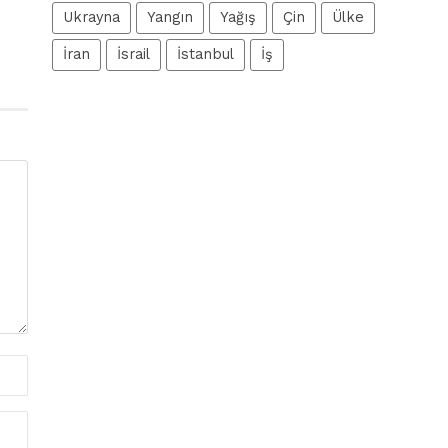
Ukrayna
Yangın
Yağış
Çin
Ülke
İran
İsrail
İstanbul
İş