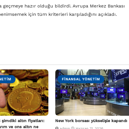
oya geçmeye hazır olduğu bildirdi. Avrupa Merkez Bankası
benimsemek için tüm kriterleri karşıladığını açıkladı.
NETIM
FINANSAL YÖNETIM
imdiki altın fiyatları:
New York borsası yükselişle kapandı
rım ve ons altın ne
admin
Haziran 21, 2026