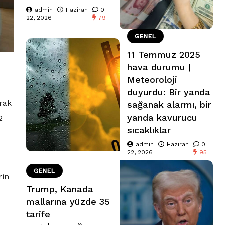
admin
Haziran
0
22, 2026
79
GENEL
11 Temmuz 2025
hava durumu |
Meteoroloji
duyurdu: Bir yanda
rak
sağanak alarmı, bir
yanda kavurucu
2
sıcaklıklar
admin
Haziran
0
22, 2026
95
GENEL
rin
Trump, Kanada
mallarına yüzde 35
tarife