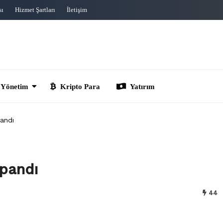
sı
Hizmet Şartları
İletişim
im
Kripto Para
Yatırım
pandı
apandı
44