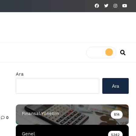
Ara
Ara
Finansal Yönetim
814
0
Genel
5342