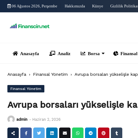
Skip
06 Ağustos 2026, Perşembe
Hakkımızda
Künye
Gizlilik Politika
to
content
Anasayfa
Analiz
Borsa
Finansal Yönet
Anasayfa
›
Finansal Yönetim
›
Avrupa borsaları yükselişle ka
Finansal Yönetim
Avrupa borsaları yükselişle k
admin
-
Haziran 2, 2026