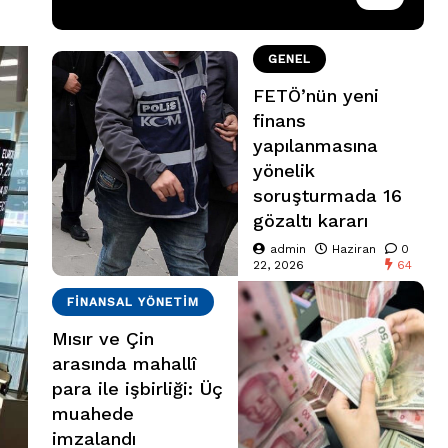
GENEL
FETÖ’nün yeni
finans
yapılanmasına
yönelik
soruşturmada 16
gözaltı kararı
admin
Haziran
0
22, 2026
64
FINANSAL YÖNETIM
Mısır ve Çin
arasında mahallî
para ile işbirliği: Üç
muahede
imzalandı