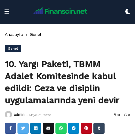
Skip
to
content
Anasayfa
›
Genel
Genel
10. Yargı Paketi, TBMM
Adalet Komitesinde kabul
edildi: Ceza ve disiplin
uygulamalarında yeni devir
-
admin
Mayıs 31, 2026
41
0