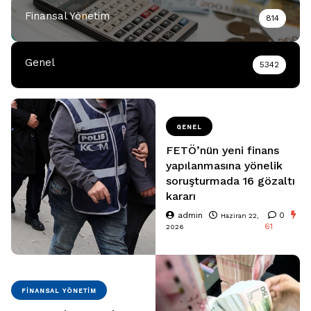
Finansal Yönetim
814
Genel
5342
GENEL
FETÖ’nün yeni finans
yapılanmasına yönelik
soruşturmada 16 gözaltı
kararı
admin
0
Haziran 22,
61
2026
FINANSAL YÖNETIM