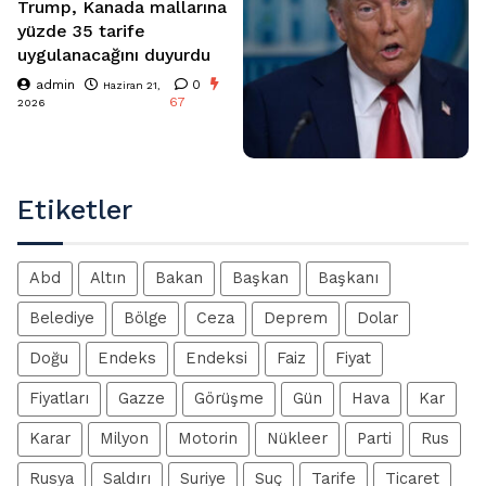
Trump, Kanada mallarına
yüzde 35 tarife
uygulanacağını duyurdu
admin
0
Haziran 21,
67
2026
Etiketler
Abd
Altın
Bakan
Başkan
Başkanı
Belediye
Bölge
Ceza
Deprem
Dolar
Doğu
Endeks
Endeksi
Faiz
Fiyat
Fiyatları
Gazze
Görüşme
Gün
Hava
Kar
Karar
Milyon
Motorin
Nükleer
Parti
Rus
Rusya
Saldırı
Suriye
Suç
Tarife
Ticaret