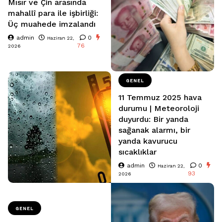
Mısır ve Çin arasında
mahallî para ile işbirliği:
Üç muahede imzalandı
admin
0
Haziran 22,
76
2026
GENEL
11 Temmuz 2025 hava
durumu | Meteoroloji
duyurdu: Bir yanda
sağanak alarmı, bir
yanda kavurucu
sıcaklıklar
admin
0
Haziran 22,
93
2026
GENEL