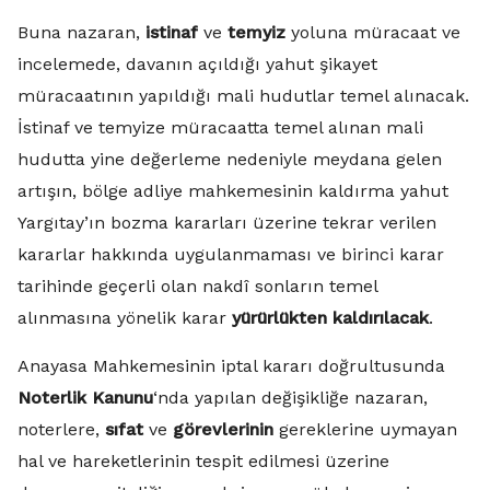
Buna nazaran,
istinaf
ve
temyiz
yoluna müracaat ve
incelemede, davanın açıldığı yahut şikayet
müracaatının yapıldığı mali hudutlar temel alınacak.
İstinaf ve temyize müracaatta temel alınan mali
hudutta yine değerleme nedeniyle meydana gelen
artışın, bölge adliye mahkemesinin kaldırma yahut
Yargıtay’ın bozma kararları üzerine tekrar verilen
kararlar hakkında uygulanmaması ve birinci karar
tarihinde geçerli olan nakdî sonların temel
alınmasına yönelik karar
yürürlükten kaldırılacak
.
Anayasa Mahkemesinin iptal kararı doğrultusunda
Noterlik Kanunu
‘nda yapılan değişikliğe nazaran,
noterlere,
sıfat
ve
görevlerinin
gereklerine uymayan
hal ve hareketlerinin tespit edilmesi üzerine