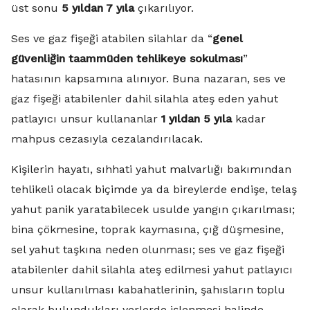
üst sonu
5 yıldan 7 yıla
çıkarılıyor.
Ses ve gaz fişeği atabilen silahlar da “
genel
güvenliğin taammüden tehlikeye sokulması
”
hatasının kapsamına alınıyor. Buna nazaran, ses ve
gaz fişeği atabilenler dahil silahla ateş eden yahut
patlayıcı unsur kullananlar
1 yıldan 5 yıla
kadar
mahpus cezasıyla cezalandırılacak.
Kişilerin hayatı, sıhhati yahut malvarlığı bakımından
tehlikeli olacak biçimde ya da bireylerde endişe, telaş
yahut panik yaratabilecek usulde yangın çıkarılması;
bina çökmesine, toprak kaymasına, çığ düşmesine,
sel yahut taşkına neden olunması; ses ve gaz fişeği
atabilenler dahil silahla ateş edilmesi yahut patlayıcı
unsur kullanılması kabahatlerinin, şahısların toplu
olarak bulundukları yerlerde işlenmesi halinde