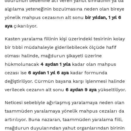
oburunun bedenine acı veren yahut sıhhatinin ya da
algılama yeteneğinin bozulmasına neden olan bireye
yönelik mahpus cezasının alt sonu
bir yıldan, 1 yıl 6
aya
çıkarılıyor.
Kasten yaralama fiilinin kişi üzerindeki tesirinin kolay
bir tıbbi müdahaleyle giderilebilecek ölçüde hafif
olması halinde, mağdurun şikayeti üzerine
hükmolunacak
4 aydan 1 yıla
kadar olan mahpus
cezası ise
6 aydan 1 yıl 6 aya
kadar formunda
değiştiriliyor. Cürmün bayana karşı işlenmesi halinde
verilecek cezanın alt sonu
6 aydan 9 aya
yükseltiliyor.
Neticesi sebebiyle ağırlaşmış yaralamaya neden olan
taammüden yaralamaya yönelik mahpus cezaları da
artırılıyor. Buna nazaran, taammüden yaralama fiili,
mağdurun duyularından yahut organlarından birinin