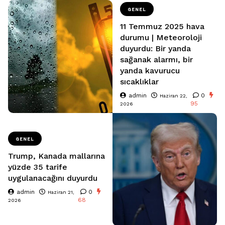
GENEL
11 Temmuz 2025 hava
durumu | Meteoroloji
duyurdu: Bir yanda
sağanak alarmı, bir
yanda kavurucu
sıcaklıklar
admin
0
Haziran 22,
95
2026
GENEL
Trump, Kanada mallarına
yüzde 35 tarife
uygulanacağını duyurdu
admin
0
Haziran 21,
68
2026