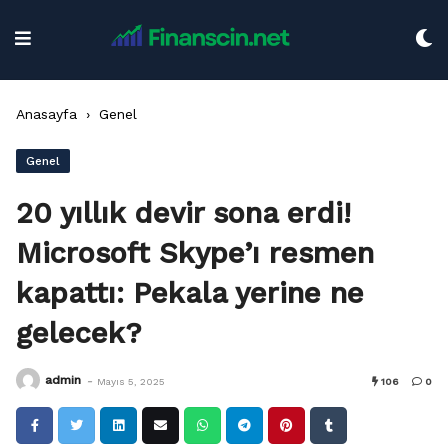
Skip
to
content
Anasayfa
›
Genel
Genel
20 yıllık devir sona erdi!
Microsoft Skype’ı resmen
kapattı: Pekala yerine ne
gelecek?
-
admin
Mayıs 5, 2025
106
0