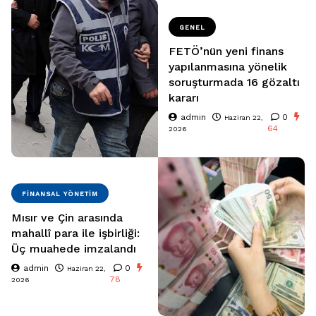
GENEL
FETÖ’nün yeni finans
yapılanmasına yönelik
soruşturmada 16 gözaltı
kararı
admin
0
Haziran 22,
64
2026
FINANSAL YÖNETIM
Mısır ve Çin arasında
mahallî para ile işbirliği:
Üç muahede imzalandı
admin
0
Haziran 22,
78
2026