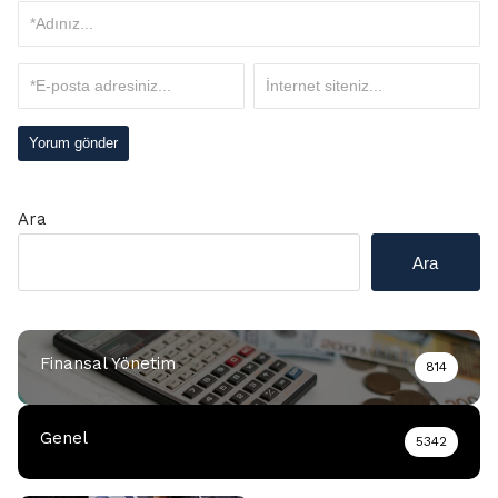
Ara
Ara
Finansal Yönetim
814
Genel
5342