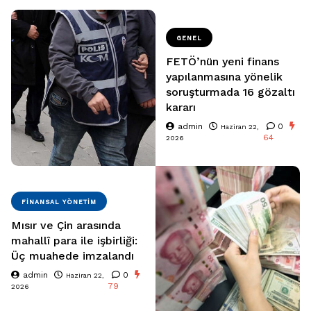
GENEL
FETÖ’nün yeni finans
yapılanmasına yönelik
soruşturmada 16 gözaltı
kararı
admin
0
Haziran 22,
64
2026
FINANSAL YÖNETIM
Mısır ve Çin arasında
mahallî para ile işbirliği:
Üç muahede imzalandı
admin
0
Haziran 22,
79
2026