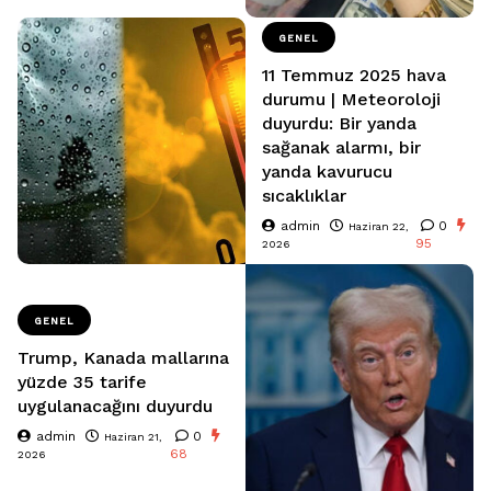
GENEL
11 Temmuz 2025 hava
durumu | Meteoroloji
duyurdu: Bir yanda
sağanak alarmı, bir
yanda kavurucu
sıcaklıklar
admin
0
Haziran 22,
95
2026
GENEL
Trump, Kanada mallarına
yüzde 35 tarife
uygulanacağını duyurdu
admin
0
Haziran 21,
68
2026