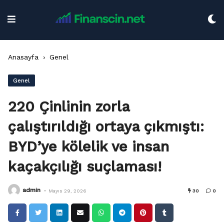
Skip
to
content
Anasayfa
›
Genel
Genel
220 Çinlinin zorla
çalıştırıldığı ortaya çıkmıştı:
BYD’ye kölelik ve insan
kaçakçılığı suçlaması!
-
admin
Mayıs 29, 2026
30
0