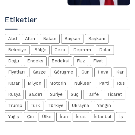
Etiketler
Abd
Altın
Bakan
Başkan
Başkanı
Belediye
Bölge
Ceza
Deprem
Dolar
Doğu
Endeks
Endeksi
Faiz
Fiyat
Fiyatları
Gazze
Görüşme
Gün
Hava
Kar
Karar
Milyon
Motorin
Nükleer
Parti
Rus
Rusya
Saldırı
Suriye
Suç
Tarife
Ticaret
Trump
Türk
Türkiye
Ukrayna
Yangın
Yağış
Çin
Ülke
İran
İsrail
İstanbul
İş