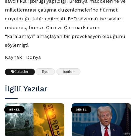
savcılıkla işbirliği yapıldığı, Brezilya maddelerine ve
milletlerarası çalışma düzenlemelerine hürmet
duyulduğu tabir edilmişti. BYD sözcüsü ise savları
redderek, bunun Çin’i ve Çin markalarını
“karalamayı” amaçlayan bir provokasyon olduğunu
söylemişti.
Kaynak : Dünya
Byd
İşçiler
Etiketler
İlgili Yazılar
GENEL
GENEL