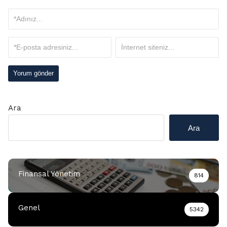
Ara
Ara
Finansal Yönetim
814
Genel
5342