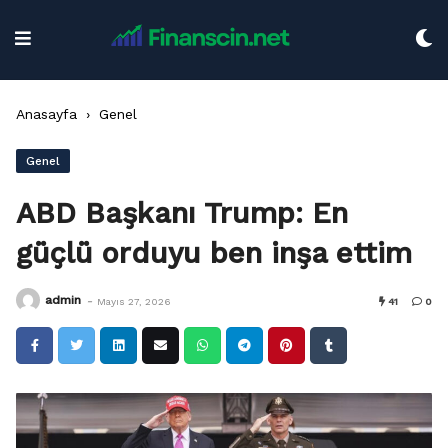
Skip
to
content
Anasayfa
›
Genel
Genel
ABD Başkanı Trump: En
güçlü orduyu ben inşa ettim
-
admin
Mayıs 27, 2026
41
0