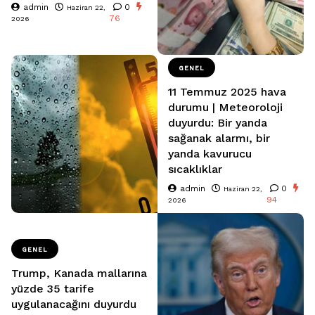
admin
0
Haziran 22,
76
2026
GENEL
11 Temmuz 2025 hava
durumu | Meteoroloji
duyurdu: Bir yanda
sağanak alarmı, bir
yanda kavurucu
sıcaklıklar
admin
0
Haziran 22,
94
2026
GENEL
Trump, Kanada mallarına
yüzde 35 tarife
uygulanacağını duyurdu