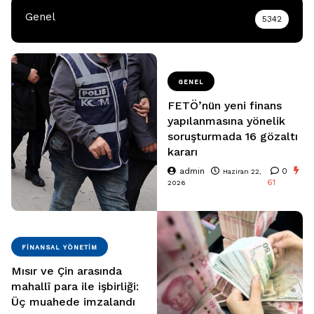
Genel
5342
GENEL
FETÖ’nün yeni finans
yapılanmasına yönelik
soruşturmada 16 gözaltı
kararı
admin
0
Haziran 22,
61
2026
FINANSAL YÖNETIM
Mısır ve Çin arasında
mahallî para ile işbirliği:
Üç muahede imzalandı