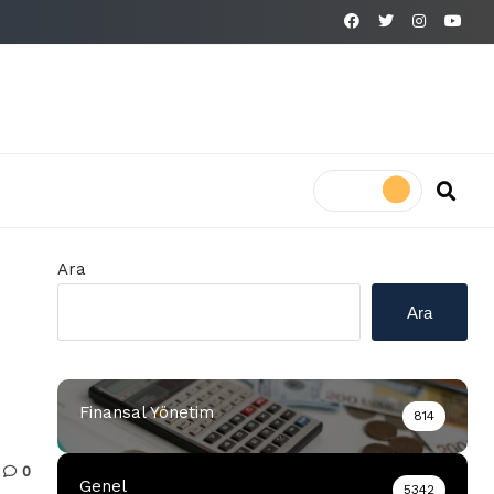
Ara
Ara
Finansal Yönetim
814
0
Genel
5342