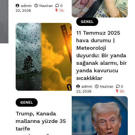
admin
Haziran
0
22, 2026
78
GENEL
11 Temmuz 2025
hava durumu |
Meteoroloji
duyurdu: Bir yanda
sağanak alarmı, bir
yanda kavurucu
sıcaklıklar
admin
Haziran
0
22, 2026
95
GENEL
Trump, Kanada
mallarına yüzde 35
tarife