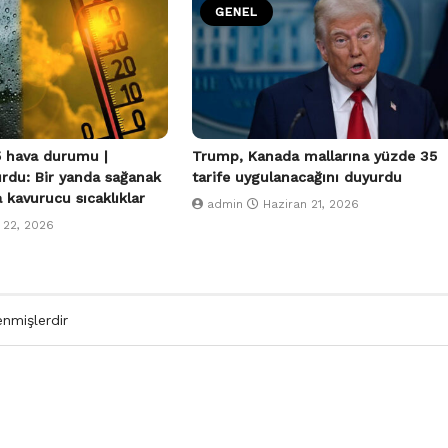
GENEL
 hava durumu |
Trump, Kanada mallarına yüzde 35
urdu: Bir yanda sağanak
tarife uygulanacağını duyurdu
a kavurucu sıcaklıklar
admin
Haziran 21, 2026
 22, 2026
enmişlerdir