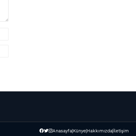
Anasayfa
|
Künye
|
Hakkımızda
|
İletişim