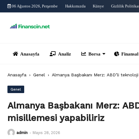
Skip
06 Ağustos 2026, Perşembe
Hakkımızda
Künye
Gizlilik Politika
to
content
Anasayfa
Analiz
Borsa
Finansal Yönet
Anasayfa
›
Genel
›
Almanya Başbakanı Merz: ABD’li teknoloji şi
Genel
Almanya Başbakanı Merz: ABD’li
misillemesi yapabiliriz
admin
-
Mayıs 28, 2026