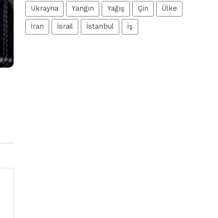
Ukrayna
Yangın
Yağış
Çin
Ülke
İran
İsrail
İstanbul
İş