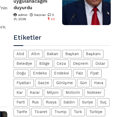
uygulanacağını
duyurdu
’nin
admin
Haziran
0
21, 2026
68
rir.
Etiketler
Abd
Altın
Bakan
Başkan
Başkanı
Belediye
Bölge
Ceza
Deprem
Dolar
Doğu
Endeks
Endeksi
Faiz
Fiyat
Fiyatları
Gazze
Görüşme
Gün
Hava
Kar
Karar
Milyon
Motorin
Nükleer
Parti
Rus
Rusya
Saldırı
Suriye
Suç
Tarife
Ticaret
Trump
Türk
Türkiye