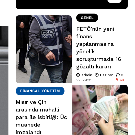
GENEL
FETÖ’nün yeni
finans
yapılanmasına
yönelik
soruşturmada 16
gözaltı kararı
admin
Haziran
0
22, 2026
64
FINANSAL YÖNETIM
Mısır ve Çin
arasında mahallî
para ile işbirliği: Üç
muahede
imzalandı