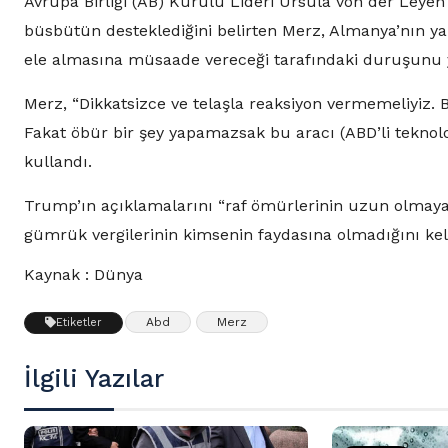
Avrupa Birliği (AB) Kurulu Lideri Ursula von der Leyen
büsbütün desteklediğini belirten Merz, Almanya’nın ya
ele almasına müsaade vereceği tarafındaki duruşunu y
Merz, “Dikkatsizce ve telaşla reaksiyon vermemeliyiz.
Fakat öbür bir şey yapamazsak bu aracı (ABD’li teknoloj
kullandı.
Trump’ın açıklamalarını “raf ömürlerinin uzun olmayac
gümrük vergilerinin kimsenin faydasına olmadığını kel
Kaynak : Dünya
Abd
Merz
Etiketler
İlgili Yazılar