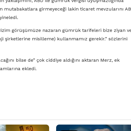
’in yaklaşımını, ABD ile gümrük vergisi uyuşmazlığında
n mutabakatlara girmeyeceği lakin ticaret mevzularını AB
ineledi.
 Bizim görüşümüze nazaran gümrük tarifeleri bize ziyan ve
i şirketlerine misilleme) kullanmamız gerekir.” sözlerini
ağını bilse de” çok ciddiye aldığını aktaran Merz, ek
amlarına ekledi.