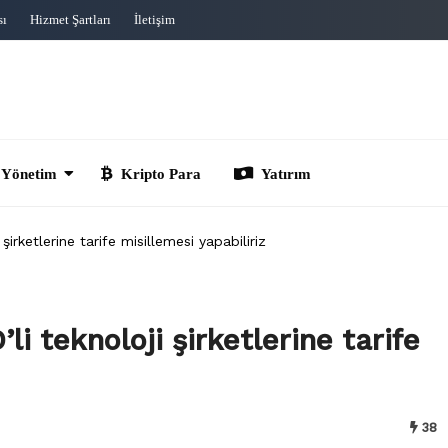
sı
Hizmet Şartları
İletişim
im
Kripto Para
Yatırım
rketlerine tarife misillemesi yapabiliriz
 teknoloji şirketlerine tarife
38