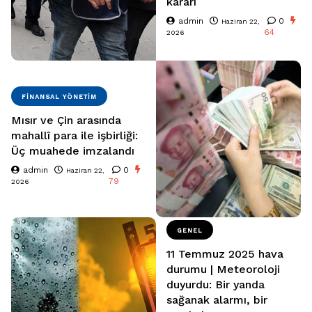
kararı
admin
0
Haziran 22,
64
2026
FINANSAL YÖNETIM
Mısır ve Çin arasında
mahallî para ile işbirliği:
Üç muahede imzalandı
admin
0
Haziran 22,
79
2026
GENEL
11 Temmuz 2025 hava
durumu | Meteoroloji
duyurdu: Bir yanda
sağanak alarmı, bir