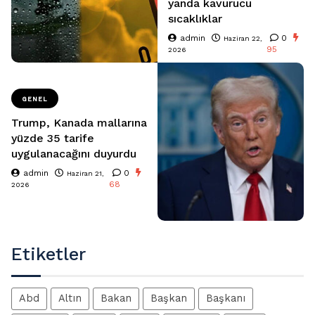
yanda kavurucu
sıcaklıklar
admin
0
Haziran 22,
95
2026
GENEL
Trump, Kanada mallarına
yüzde 35 tarife
uygulanacağını duyurdu
admin
0
Haziran 21,
68
2026
Etiketler
Abd
Altın
Bakan
Başkan
Başkanı