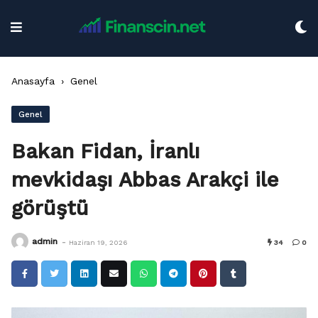
Skip
to
content
Anasayfa
›
Genel
Genel
Bakan Fidan, İranlı
mevkidaşı Abbas Arakçi ile
görüştü
-
admin
Haziran 19, 2026
34
0