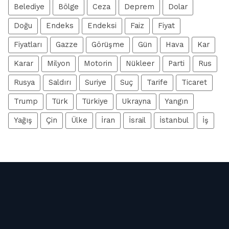
Belediye
Bölge
Ceza
Deprem
Dolar
Doğu
Endeks
Endeksi
Faiz
Fiyat
Fiyatları
Gazze
Görüşme
Gün
Hava
Kar
Karar
Milyon
Motorin
Nükleer
Parti
Rus
Rusya
Saldırı
Suriye
Suç
Tarife
Ticaret
Trump
Türk
Türkiye
Ukrayna
Yangın
Yağış
Çin
Ülke
İran
İsrail
İstanbul
İş