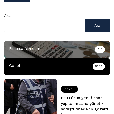
Ara
Ara
Finansal Yönetim
814
Genel
5342
GENEL
FETÖ’nün yeni finans
yapılanmasına yönelik
soruşturmada 16 gözaltı