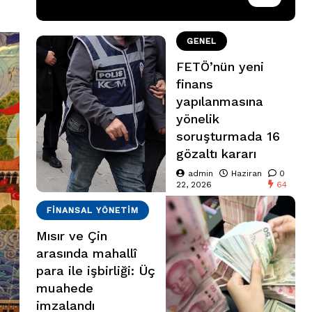
GENEL
FETÖ’nün yeni
finans
yapılanmasına
yönelik
soruşturmada 16
gözaltı kararı
admin
Haziran
0
22, 2026
64
FINANSAL YÖNETIM
Mısır ve Çin
arasında mahallî
para ile işbirliği: Üç
muahede
imzalandı