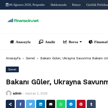
Skip
06 Ağustos 2026, Perşembe
Hakkımızda
Künye
Gizlilik Politika
to
content
Anasayfa
Analiz
Borsa
Finansal Yönet
Anasayfa
›
Genel
›
Bakanı Güler, Ukrayna Savunma Bakanı Um
Genel
Bakanı Güler, Ukrayna Savunm
admin
-
Haziran 2, 2026