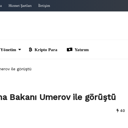
sı
Hizmet Şartları
İletişim
im
Kripto Para
Yatırım
erov ile görüştü
a Bakanı Umerov ile görüştü
40