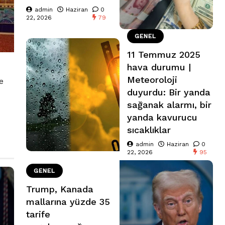
admin
Haziran
0
22, 2026
79
GENEL
11 Temmuz 2025
hava durumu |
Meteoroloji
e
duyurdu: Bir yanda
sağanak alarmı, bir
yanda kavurucu
sıcaklıklar
admin
Haziran
0
22, 2026
95
GENEL
Trump, Kanada
mallarına yüzde 35
tarife