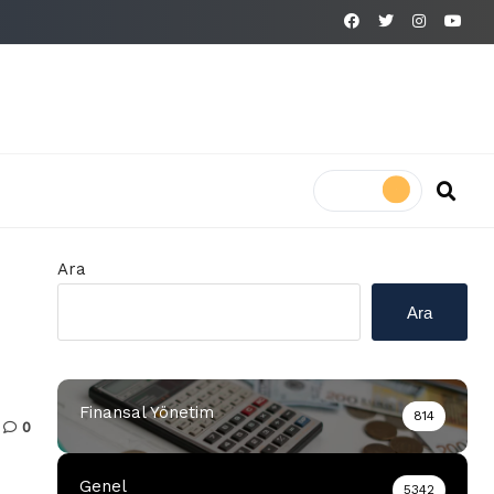
Ara
Ara
Finansal Yönetim
814
0
Genel
5342