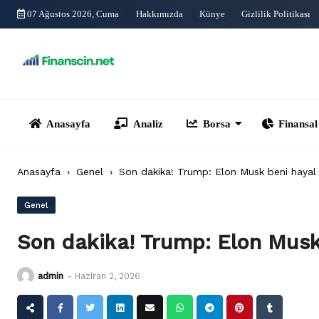
Skip
07 Ağustos 2026, Cuma
Hakkımızda
Künye
Gizlilik Politikası
to
content
Anasayfa
Analiz
Borsa
Finansal Yönet
Anasayfa
›
Genel
›
Son dakika! Trump: Elon Musk beni hayal kı
Genel
Son dakika! Trump: Elon Musk b
admin
-
Haziran 2, 2026