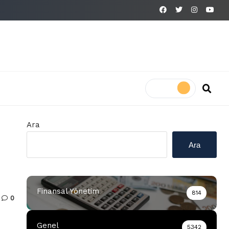
Ara
Ara
Finansal Yönetim
814
0
Genel
5342