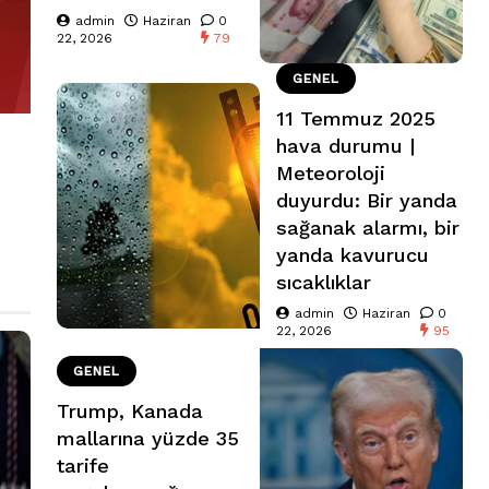
admin
Haziran
0
22, 2026
79
GENEL
11 Temmuz 2025
hava durumu |
Meteoroloji
duyurdu: Bir yanda
sağanak alarmı, bir
yanda kavurucu
sıcaklıklar
admin
Haziran
0
22, 2026
95
GENEL
Trump, Kanada
mallarına yüzde 35
tarife