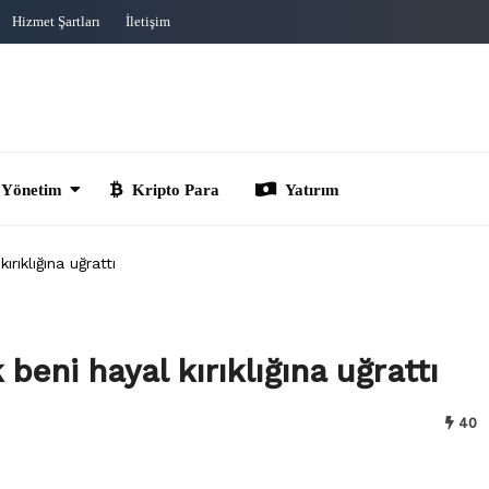
Hizmet Şartları
İletişim
im
Kripto Para
Yatırım
rıklığına uğrattı
eni hayal kırıklığına uğrattı
40