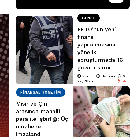
GENEL
FETÖ’nün yeni
finans
yapılanmasına
yönelik
soruşturmada 16
gözaltı kararı
admin
Haziran
0
22, 2026
64
FINANSAL YÖNETIM
Mısır ve Çin
arasında mahallî
para ile işbirliği: Üç
muahede
imzalandı