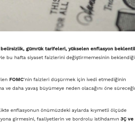
n
belirsizlik, gümrük tarifeleri, yükselen enflasyon beklentil
e bu hafta siyaset faizlerini değiştirmemesinin beklendiği
elen
FOMC
‘nin faizleri düşürmek için ivedi etmediğinin
syona ve daha yavaş büyümeye neden olacağını öne süreceği
rlikte enflasyonun önümüzdeki aylarda kıymetli ölçüde
esyona girmesini, faaliyetlerin ve bordrolu istihdamın
3Ç ve