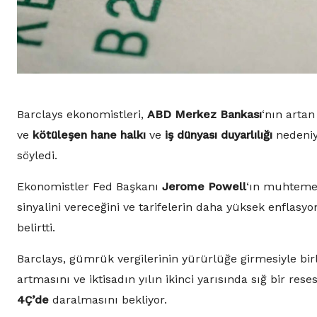
Barclays ekonomistleri,
ABD Merkez Bankası
‘nın arta
ve
kötüleşen hane halkı
ve
iş dünyası duyarlılığı
nedeniyl
söyledi.
Ekonomistler Fed Başkanı
Jerome Powell
‘ın muhtem
sinyalini vereceğini ve tarifelerin daha yüksek enfla
belirtti.
Barclays, gümrük vergilerinin yürürlüğe girmesiyle bi
artmasını ve iktisadın yılın ikinci yarısında sığ bir res
4Ç’de
daralmasını bekliyor.