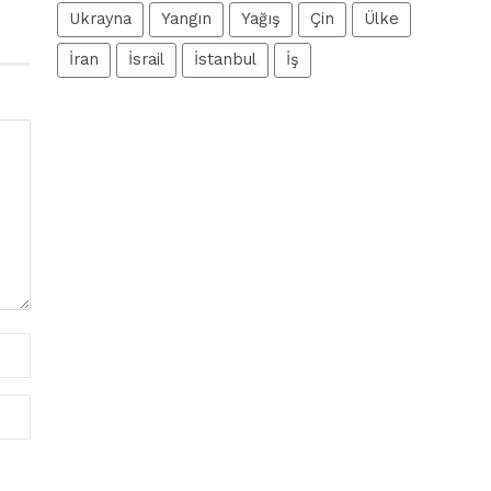
Ukrayna
Yangın
Yağış
Çin
Ülke
İran
İsrail
İstanbul
İş