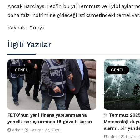
Ancak Barclays, Fed’in bu yıl Temmuz ve Eylül aylarınd
daha faiz indirimine gideceği istikametindeki temel va
Kaynak : Dünya
İlgili Yazılar
GENEL
GENEL
FETÖ’nün yeni finans yapılanmasına
11 Temmuz 2025
yönelik soruşturmada 16 gözaltı kararı
Meteoroloji duy
alarmı, bir yand
admin
Haziran 22, 2026
admin
Haziran