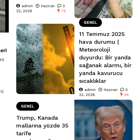
admin
Haziran
0
22, 2026
76
GENEL
11 Temmuz 2025
hava durumu |
Meteoroloji
eri
duyurdu: Bir yanda
ni
sağanak alarmı, bir
yanda kavurucu
sıcaklıklar
admin
Haziran
0
ni
22, 2026
94
GENEL
Trump, Kanada
mallarına yüzde 35
tarife