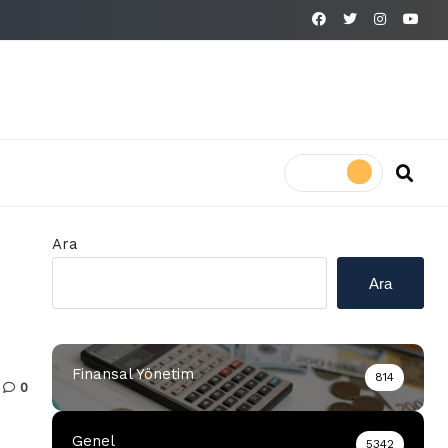
Ara
Ara
Finansal Yönetim
814
0
Genel
5342