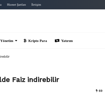
sı
Hizmet Şartları
İletişim
im
Kripto Para
Yatırım
rebilir
e Faiz indirebilir
69