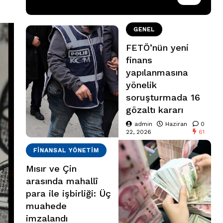
GENEL
FETÖ’nün yeni
finans
yapılanmasına
yönelik
soruşturmada 16
gözaltı kararı
admin
Haziran
0
22, 2026
61
FINANSAL YÖNETIM
Mısır ve Çin
arasında mahallî
para ile işbirliği: Üç
muahede
imzalandı