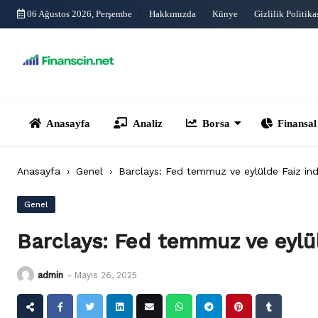
Skip
06 Ağustos 2026, Perşembe
Hakkımızda
Künye
Gizlilik Politika
to
content
Anasayfa
Analiz
Borsa
Finansal Yönet
Anasayfa
›
Genel
›
Barclays: Fed temmuz ve eylülde Faiz indi
Genel
Barclays: Fed temmuz ve eylüld
admin
-
Mayıs 26, 2025