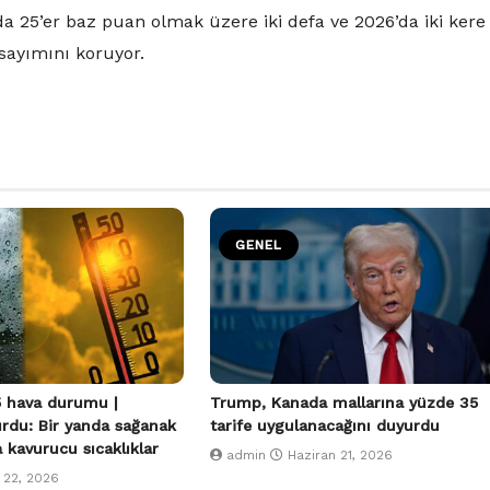
a 25’er baz puan olmak üzere iki defa ve 2026’da iki kere
rsayımını koruyor.
GENEL
 hava durumu |
Trump, Kanada mallarına yüzde 35
urdu: Bir yanda sağanak
tarife uygulanacağını duyurdu
a kavurucu sıcaklıklar
admin
Haziran 21, 2026
 22, 2026