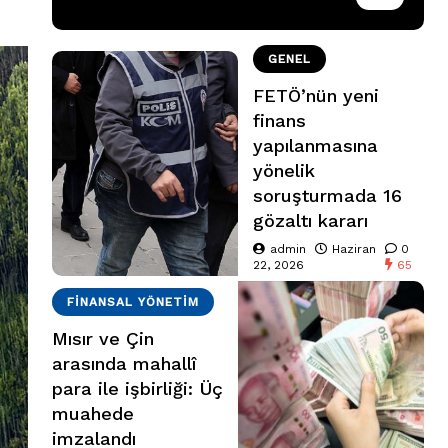
GENEL
FETÖ’nün yeni
finans
yapılanmasına
yönelik
soruşturmada 16
gözaltı kararı
admin
Haziran
0
22, 2026
65
FINANSAL YÖNETIM
Mısır ve Çin
arasında mahallî
para ile işbirliği: Üç
muahede
imzalandı