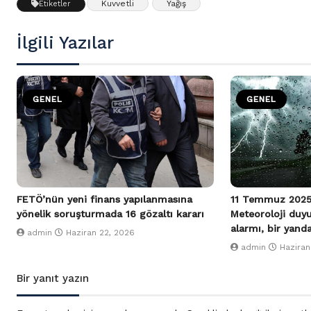
Kuvvetli
Yağış
Etiketler
İlgili Yazılar
GENEL
GENEL
FETÖ’nün yeni finans yapılanmasına
11 Temmuz 2025
yönelik soruşturmada 16 gözaltı kararı
Meteoroloji duy
alarmı, bir yand
admin
Haziran 22, 2026
admin
Haziran
Bir yanıt yazın