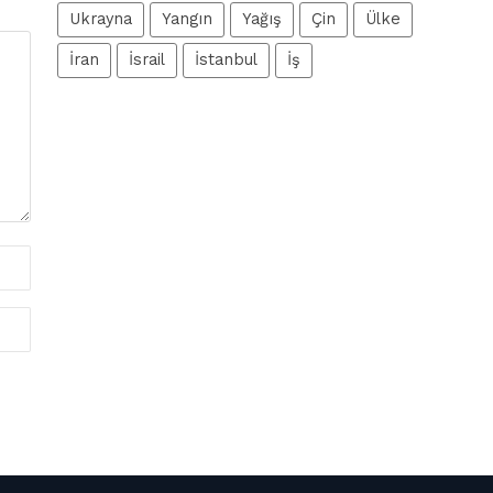
Ukrayna
Yangın
Yağış
Çin
Ülke
İran
İsrail
İstanbul
İş