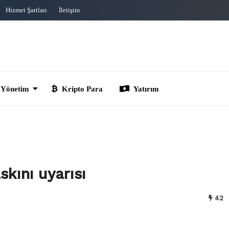
Hizmet Şartları
İletişim
im
Kripto Para
Yatırım
skını uyarısı
42