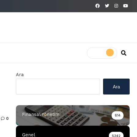
Ara
Ara
Finansal Yönetim
814
0
Genel
5342