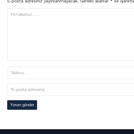
E-posta adresiniz yayınlanmayacak.
Gerekli alanlar
*
ile işaretl