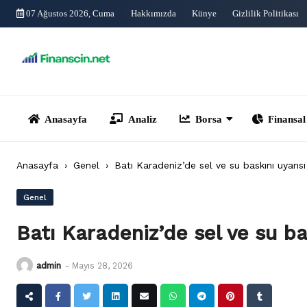
Skip
07 Ağustos 2026, Cuma
Hakkımızda
Künye
Gizlilik Politikası
to
content
Anasayfa
Analiz
Borsa
Finansal Yönet
Anasayfa
›
Genel
›
Batı Karadeniz’de sel ve su baskını uyarısı
Genel
Batı Karadeniz’de sel ve su ba
admin
-
Mayıs 28, 2026