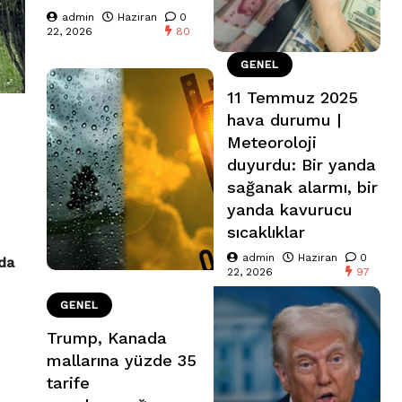
admin
Haziran
0
22, 2026
80
GENEL
11 Temmuz 2025
hava durumu |
Meteoroloji
duyurdu: Bir yanda
sağanak alarmı, bir
yanda kavurucu
sıcaklıklar
admin
Haziran
0
nda
22, 2026
97
GENEL
Trump, Kanada
mallarına yüzde 35
tarife