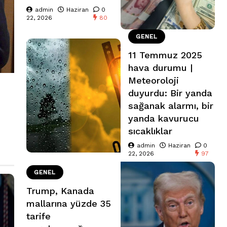
admin
Haziran
0
22, 2026
80
GENEL
11 Temmuz 2025
hava durumu |
Meteoroloji
duyurdu: Bir yanda
sağanak alarmı, bir
yanda kavurucu
sıcaklıklar
admin
Haziran
0
22, 2026
97
GENEL
Trump, Kanada
mallarına yüzde 35
tarife