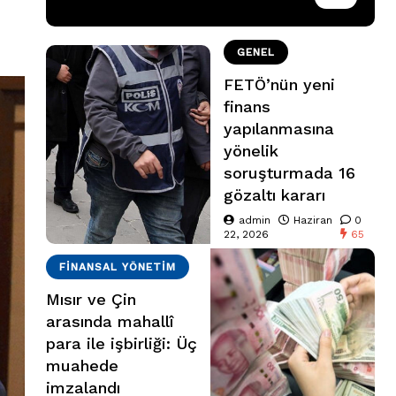
GENEL
FETÖ’nün yeni
finans
yapılanmasına
yönelik
soruşturmada 16
gözaltı kararı
admin
Haziran
0
22, 2026
65
FINANSAL YÖNETIM
Mısır ve Çin
arasında mahallî
para ile işbirliği: Üç
muahede
imzalandı