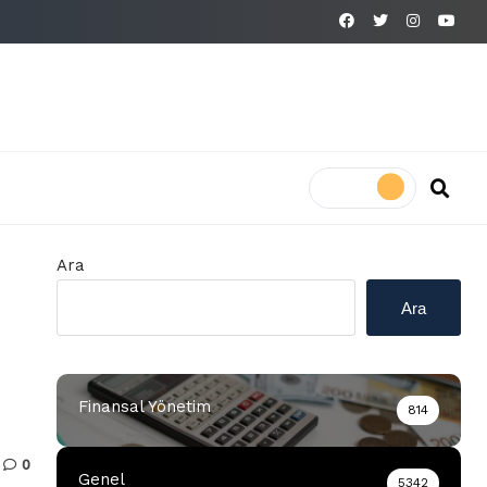
Ara
Ara
Finansal Yönetim
814
0
Genel
5342