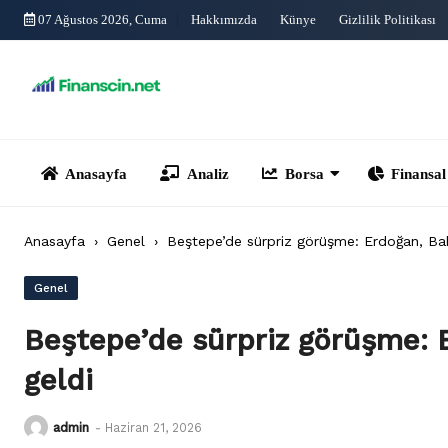
Skip
07 Ağustos 2026, Cuma
Hakkımızda
Künye
Gizlilik Politikası
to
content
Anasayfa
Analiz
Borsa
Finansal Yönet
Anasayfa
›
Genel
›
Beştepe’de sürpriz görüşme: Erdoğan, Bahç
Genel
Beştepe’de sürpriz görüşme: E
geldi
admin
-
Haziran 21, 2026