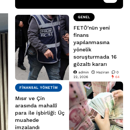
GENEL
FETÖ’nün yeni
finans
yapılanmasına
yönelik
soruşturmada 16
gözaltı kararı
admin
Haziran
0
22, 2026
64
FINANSAL YÖNETIM
Mısır ve Çin
arasında mahallî
para ile işbirliği: Üç
muahede
imzalandı