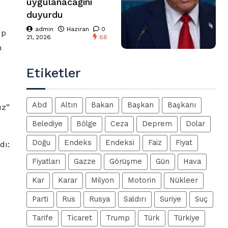
uygulanacağını
duyurdu
admin
Haziran
0
up
21, 2026
68
n
Etiketler
Abd
Altın
Bakan
Başkan
Başkanı
uz”
Belediye
Bölge
Ceza
Deprem
Dolar
Doğu
Endeks
Endeksi
Faiz
Fiyat
dı:
Fiyatları
Gazze
Görüşme
Gün
Hava
Kar
Karar
Milyon
Motorin
Nükleer
Parti
Rus
Rusya
Saldırı
Suriye
Suç
Tarife
Ticaret
Trump
Türk
Türkiye