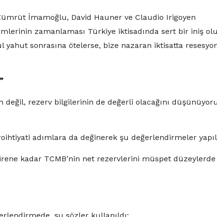
Zümrüt İmamoğlu, David Hauner ve Claudio Irigoyen
mlerinin zamanlaması Türkiye iktisadında sert bir iniş ol
ül yahut sonrasına ötelerse, bize nazaran iktisatta resesyo
”
 değil, rezerv bilgilerinin de değerli olacağını düşünüyor
ihtiyati adımlara da değinerek şu değerlendirmeler yapıl
rene kadar TCMB’nin net rezervlerini müspet düzeylerde
ğerlendirmede, şu sözler kullanıldı: