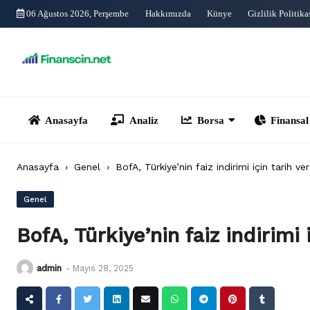
Skip
06 Ağustos 2026, Perşembe
Hakkımızda
Künye
Gizlilik Politika
to
content
Anasayfa
Analiz
Borsa
Finansal Yönet
Anasayfa
›
Genel
›
BofA, Türkiye’nin faiz indirimi için tarih ver
Genel
BofA, Türkiye’nin faiz indirimi 
admin
-
Mayıs 28, 2025