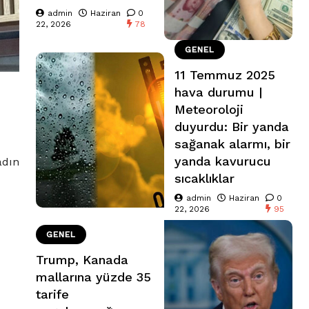
admin
Haziran
0
22, 2026
78
GENEL
11 Temmuz 2025
hava durumu |
Meteoroloji
duyurdu: Bir yanda
sağanak alarmı, bir
yanda kavurucu
adın
sıcaklıklar
admin
Haziran
0
22, 2026
95
GENEL
Trump, Kanada
mallarına yüzde 35
tarife