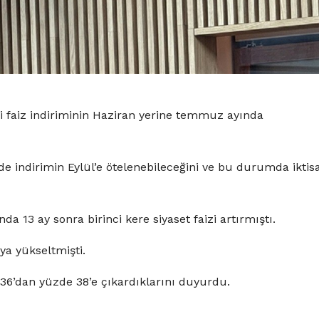
ci faiz indiriminin Haziran yerine temmuz ayında
de indirimin Eylül’e ötelenebileceğini ve bu durumda iktis
 13 ay sonra birinci kere siyaset faizi artırmıştı.
ya yükseltmişti.
e 36’dan yüzde 38’e çıkardıklarını duyurdu.