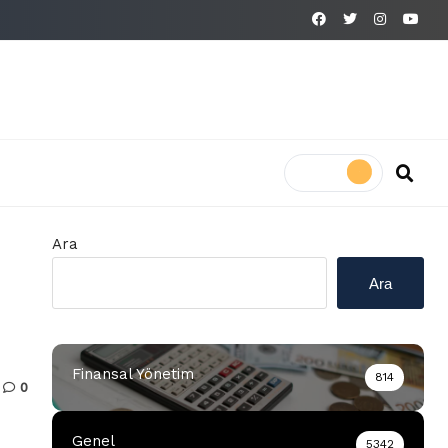
Ara
Ara
Finansal Yönetim
814
0
Genel
5342