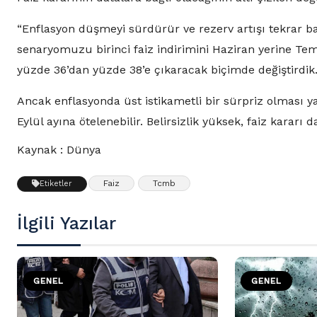
“Enflasyon düşmeyi sürdürür ve rezerv artışı tekrar ba
senaryomuzu birinci faiz indirimini Haziran yerine Tem
yüzde 36’dan yüzde 38’e çıkaracak biçimde değiştirdik
Ancak enflasyonda üst istikametli bir sürpriz olması 
Eylül ayına ötelenebilir. Belirsizlik yüksek, faiz kararı d
Kaynak : Dünya
Faiz
Tcmb
Etiketler
İlgili Yazılar
GENEL
GENEL