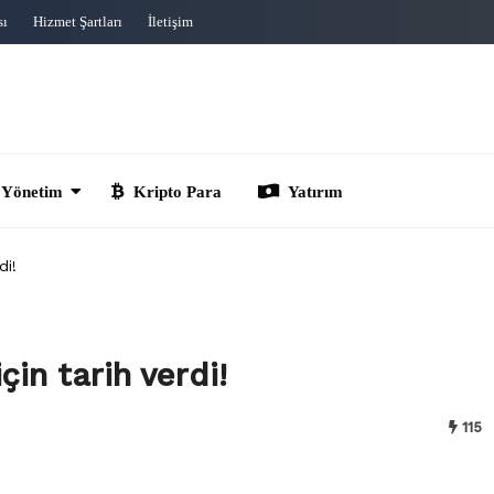
sı
Hizmet Şartları
İletişim
im
Kripto Para
Yatırım
di!
için tarih verdi!
115