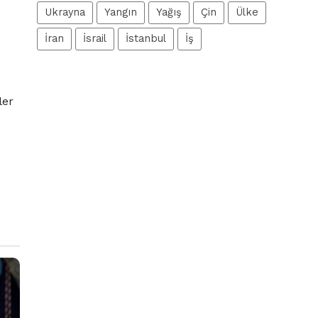
Ukrayna
Yangın
Yağış
Çin
Ülke
İran
İsrail
İstanbul
İş
ler