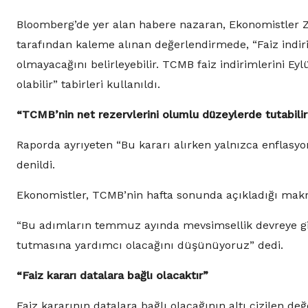
Bloomberg’de yer alan habere nazaran, Ekonomistler 
tarafından kaleme alınan değerlendirmede, “Faiz indiri
olmayacağını belirleyebilir. TCMB faiz indirimlerini Eyl
olabilir” tabirleri kullanıldı.
“TCMB’nin net rezervlerini olumlu düzeylerde tutabilir
Raporda ayrıyeten “Bu kararı alırken yalnızca enflasyon
denildi.
Ekonomistler, TCMB’nin hafta sonunda açıkladığı makro
“Bu adımların temmuz ayında mevsimsellik devreye gi
tutmasına yardımcı olacağını düşünüyoruz” dedi.
“Faiz kararı datalara bağlı olacaktır”
Faiz kararının datalara bağlı olacağının altı çizilen de