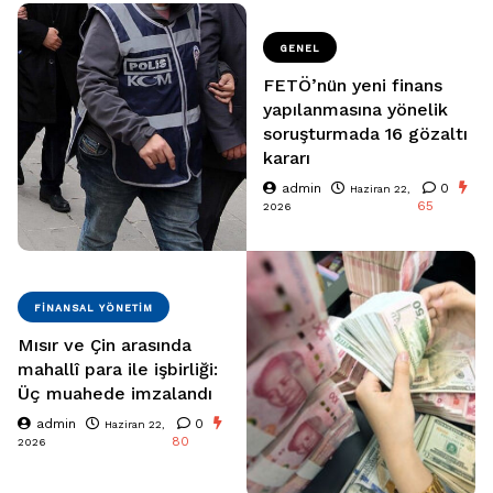
GENEL
FETÖ’nün yeni finans
yapılanmasına yönelik
soruşturmada 16 gözaltı
kararı
admin
0
Haziran 22,
65
2026
FINANSAL YÖNETIM
Mısır ve Çin arasında
mahallî para ile işbirliği:
Üç muahede imzalandı
admin
0
Haziran 22,
80
2026