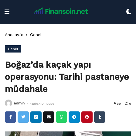
Skip
to
content
Anasayfa
›
Genel
Genel
Boğaz’da kaçak yapı
operasyonu: Tarihi pastaneye
müdahale
-
admin
Haziran 21, 2026
39
0