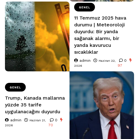
GENEL
11 Temmuz 2025 hava
durumu | Meteoroloji
duyurdu: Bir yanda
sağanak alarmı, bir
yanda kavurucu
sıcaklıklar
admin
0
Haziran 22,
97
2026
GENEL
Trump, Kanada mallarına
yüzde 35 tarife
uygulanacağını duyurdu
admin
0
Haziran 21,
70
2026