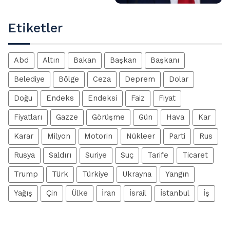
Etiketler
Abd
Altın
Bakan
Başkan
Başkanı
Belediye
Bölge
Ceza
Deprem
Dolar
Doğu
Endeks
Endeksi
Faiz
Fiyat
Fiyatları
Gazze
Görüşme
Gün
Hava
Kar
Karar
Milyon
Motorin
Nükleer
Parti
Rus
Rusya
Saldırı
Suriye
Suç
Tarife
Ticaret
Trump
Türk
Türkiye
Ukrayna
Yangın
Yağış
Çin
Ülke
İran
İsrail
İstanbul
İş