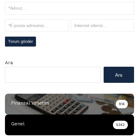
Ara
Ara
Finansal Yönetim
814
Genel
5342