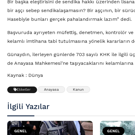
Bir başka eleştirisini de sendika hakkı üzerinden lisa
bir aşçı sebep sendikalaşamasın? Bir aşçının, bir sür
Hasebiyle bunları gerçek pahalandırmak lazım” dedi.
Başvuruda ayrıyeten müfettiş, denetmen, kontrolör v
kelamlı imtihana tabi tutulmasına yönelik kararların de 
Günaydın, ilerleyen günlerde 703 sayılı KHK ile ilgili 
de Anayasa Mahkemesi’ne taşıyacaklarını kelamlarına 
Kaynak : Dünya
Anayasa
Kanun
Etiketler
İlgili Yazılar
GENEL
GENEL