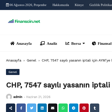
Skip
06 Ağustos 2026, Perşembe
Hakkımızda
Künye
Gizlilik Politika
to
content
Anasayfa
Analiz
Borsa
Finansal Yönet
Anasayfa
›
Genel
›
CHP, 7547 sayılı yasanın iptali için AYM’y
Genel
CHP, 7547 sayılı yasanın iptal
admin
-
Haziran 21, 2026