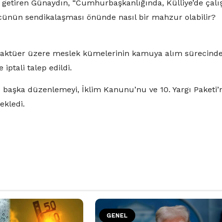
na getiren Günaydın, “Cumhurbaşkanlığında, Külliye’de çalı
ücünün sendikalaşması önünde nasıl bir mahzur olabilir?
e aktüer üzere meslek kümelerinin kamuya alım sürecind
iptali talep edildi.
üç başka düzenlemeyi, İklim Kanunu’nu ve 10. Yargı Paketi’
ekledi.
GENEL