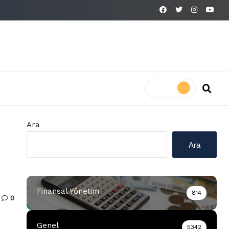
Ara
Ara
Finansal Yönetim
814
0
Genel
5342