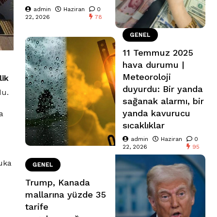
admin
Haziran
0
22, 2026
78
GENEL
11 Temmuz 2025
hava durumu |
Meteoroloji
lik
duyurdu: Bir yanda
du.
sağanak alarmı, bir
yanda kavurucu
a
sıcaklıklar
admin
Haziran
0
22, 2026
95
uka
GENEL
Trump, Kanada
mallarına yüzde 35
tarife