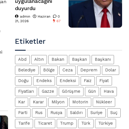
uygulanacağını
şan
duyurdu
admin
Haziran
0
21, 2026
67
e
Etiketler
ni
Abd
Altın
Bakan
Başkan
Başkanı
Belediye
Bölge
Ceza
Deprem
Dolar
Doğu
Endeks
Endeksi
Faiz
Fiyat
Fiyatları
Gazze
Görüşme
Gün
Hava
Kar
Karar
Milyon
Motorin
Nükleer
Parti
Rus
Rusya
Saldırı
Suriye
Suç
Tarife
Ticaret
Trump
Türk
Türkiye