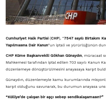
Cumhuriyet Halk Partisi
(
CHP
), “
7547 sayılı Birtakım K
Yapılmasına Dair Kanun
“un iptali ve yürürlüğünün dur
CHP Küme Başkanvekili Gökhan Günaydın
, müracaat s
Mahkemesi tarafından iptal edilen 703 sayılı Kanun Kar
düzenlemeye dönüştürülmesini anayasaya karşıt bulduk
Günaydın, düzenlemeyle kamu kurumlarında misyonlu ç
karşıt olduğunu savunarak, bu durumun anayasa unsurl
“Külliye’de çalışan bir aşçı sebep sendikalaşamasın?”