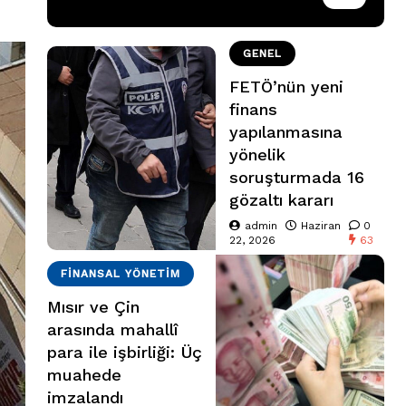
GENEL
FETÖ’nün yeni
finans
yapılanmasına
yönelik
soruşturmada 16
gözaltı kararı
admin
Haziran
0
22, 2026
63
FINANSAL YÖNETIM
Mısır ve Çin
arasında mahallî
para ile işbirliği: Üç
muahede
imzalandı