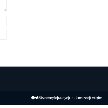
Anasayfa
|
Künye
|
Hakkımızda
|
İletişim