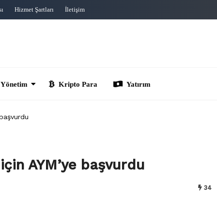
sı
Hizmet Şartları
İletişim
im
Kripto Para
Yatırım
e başvurdu
i için AYM’ye başvurdu
34