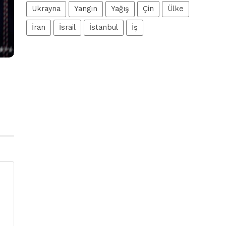
Ukrayna
Yangın
Yağış
Çin
Ülke
İran
İsrail
İstanbul
İş