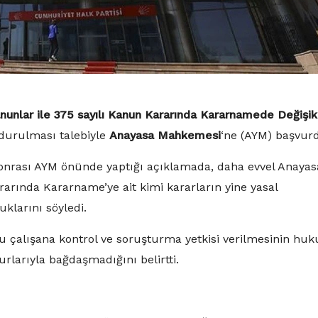
anunlar ile 375 sayılı Kanun Kararında Kararnamede Değişik
durulması talebiyle
Anayasa Mahkemesi
‘ne (AYM) başvur
onrası AYM önünde yaptığı açıklamada, daha evvel Anayas
arında Kararname’ye ait kimi kararların yine yasal
larını söyledi.
alışana kontrol ve soruşturma yetkisi verilmesinin huk
arıyla bağdaşmadığını belirtti.