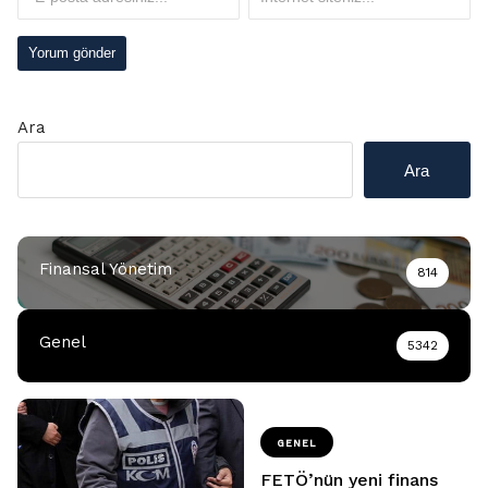
Ara
Ara
Finansal Yönetim
814
Genel
5342
GENEL
FETÖ’nün yeni finans