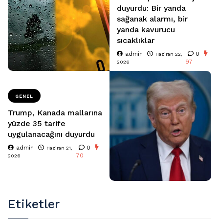
duyurdu: Bir yanda
sağanak alarmı, bir
yanda kavurucu
sıcaklıklar
admin
0
Haziran 22,
97
2026
GENEL
Trump, Kanada mallarına
yüzde 35 tarife
uygulanacağını duyurdu
admin
0
Haziran 21,
70
2026
Etiketler