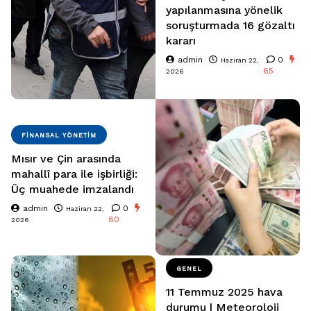
yapılanmasına yönelik
soruşturmada 16 gözaltı
kararı
admin
0
Haziran 22,
65
2026
FINANSAL YÖNETIM
Mısır ve Çin arasında
mahallî para ile işbirliği:
Üç muahede imzalandı
admin
0
Haziran 22,
80
2026
GENEL
11 Temmuz 2025 hava
durumu | Meteoroloji