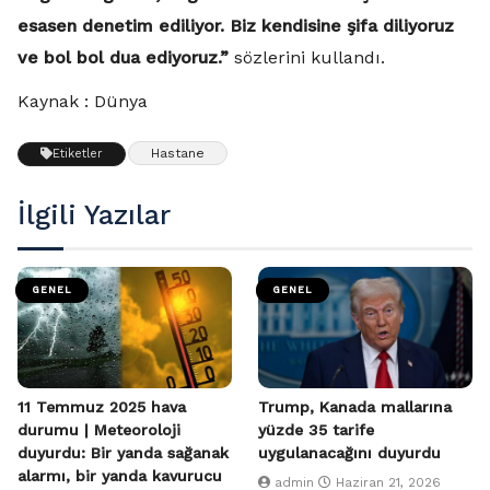
esasen denetim ediliyor. Biz kendisine şifa diliyoruz
ve bol bol dua ediyoruz.”
sözlerini kullandı.
Kaynak : Dünya
Hastane
Etiketler
İlgili Yazılar
GENEL
GENEL
11 Temmuz 2025 hava
Trump, Kanada mallarına
durumu | Meteoroloji
yüzde 35 tarife
duyurdu: Bir yanda sağanak
uygulanacağını duyurdu
alarmı, bir yanda kavurucu
admin
Haziran 21, 2026