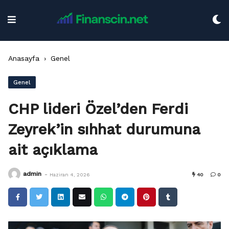
Skip
to
content
Anasayfa
›
Genel
Genel
CHP lideri Özel’den Ferdi
Zeyrek’in sıhhat durumuna
ait açıklama
-
admin
Haziran 4, 2026
40
0