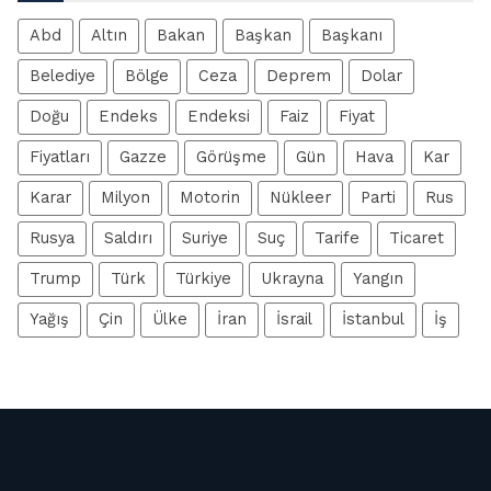
Abd
Altın
Bakan
Başkan
Başkanı
Belediye
Bölge
Ceza
Deprem
Dolar
Doğu
Endeks
Endeksi
Faiz
Fiyat
Fiyatları
Gazze
Görüşme
Gün
Hava
Kar
Karar
Milyon
Motorin
Nükleer
Parti
Rus
Rusya
Saldırı
Suriye
Suç
Tarife
Ticaret
Trump
Türk
Türkiye
Ukrayna
Yangın
Yağış
Çin
Ülke
İran
İsrail
İstanbul
İş