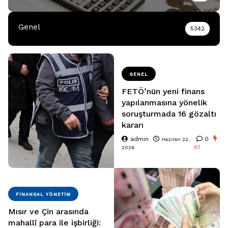
Genel
5342
GENEL
FETÖ’nün yeni finans
yapılanmasına yönelik
soruşturmada 16 gözaltı
kararı
admin
0
Haziran 22,
61
2026
FINANSAL YÖNETIM
Mısır ve Çin arasında
mahallî para ile işbirliği: