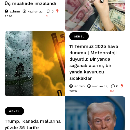
Üç muahede imzalandı
admin
0
Haziran 22,
76
2026
GENEL
11 Temmuz 2025 hava
durumu | Meteoroloji
duyurdu: Bir yanda
sağanak alarmı, bir
yanda kavurucu
sıcaklıklar
admin
0
Haziran 22,
93
2026
GENEL
Trump, Kanada mallarına
yüzde 35 tarife