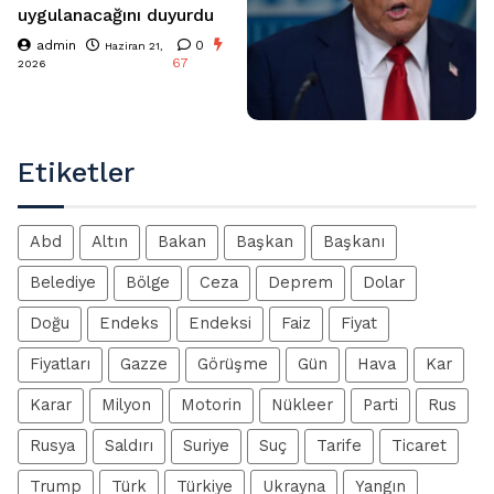
uygulanacağını duyurdu
admin
0
Haziran 21,
67
2026
Etiketler
Abd
Altın
Bakan
Başkan
Başkanı
Belediye
Bölge
Ceza
Deprem
Dolar
Doğu
Endeks
Endeksi
Faiz
Fiyat
Fiyatları
Gazze
Görüşme
Gün
Hava
Kar
Karar
Milyon
Motorin
Nükleer
Parti
Rus
Rusya
Saldırı
Suriye
Suç
Tarife
Ticaret
Trump
Türk
Türkiye
Ukrayna
Yangın