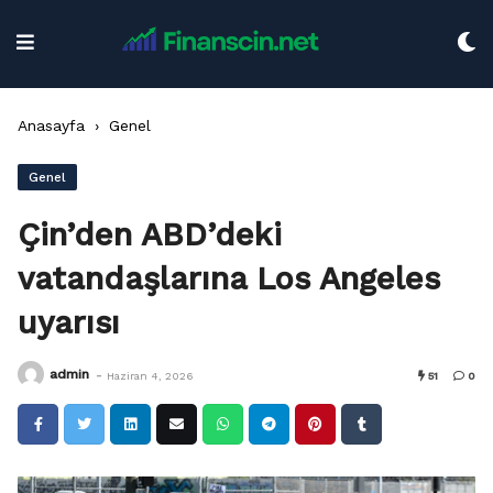
Skip
to
content
Anasayfa
›
Genel
Genel
Çin’den ABD’deki
vatandaşlarına Los Angeles
uyarısı
-
admin
Haziran 4, 2026
51
0